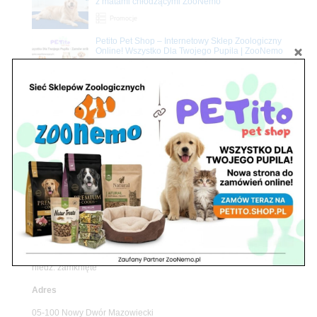
z matami chłodzącymi ZooNemo
Promocje
Petito Pet Shop – Internetowy Sklep Zoologiczny
Online! Wszystko Dla Twojego Pupila | ZooNemo
Z Życia Sklepu
Znajdź nas
Adres
05-120 Legionowo
ul. Piłsudskiego 31,
pawilon 134
tel./fax. 22 784 71 96
Godziny pracy
pon. – piąt. 10.00 – 19.00
sob. 10.00 – 15.00
niedz. zamknięte
Adres
05-100 Nowy Dwór Mazowiecki