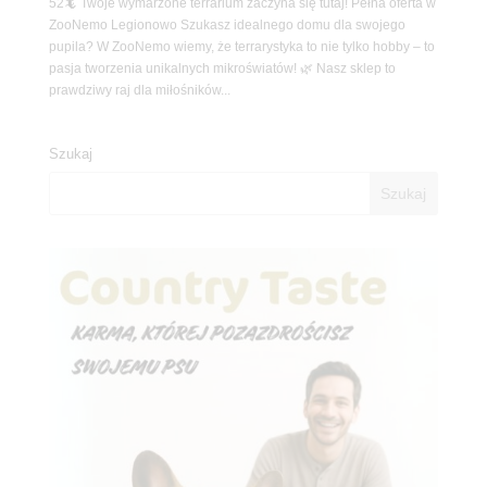
52🦎 Twoje wymarzone terrarium zaczyna się tutaj! Pełna oferta w
ZooNemo Legionowo Szukasz idealnego domu dla swojego
pupila? W ZooNemo wiemy, że terrarystyka to nie tylko hobby – to
pasja tworzenia unikalnych mikroświatów! 🌿 Nasz sklep to
prawdziwy raj dla miłośników...
Szukaj