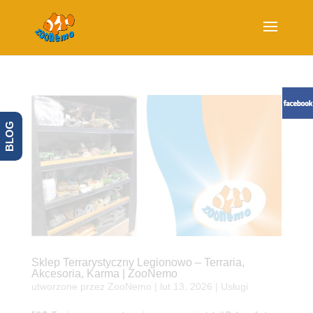
BLOG
Sklep Terrarystyczny Legionowo – Terraria,
Akcesoria, Karma | ZooNemo
utworzone przez
ZooNemo
|
lut 13, 2026
|
Usługi