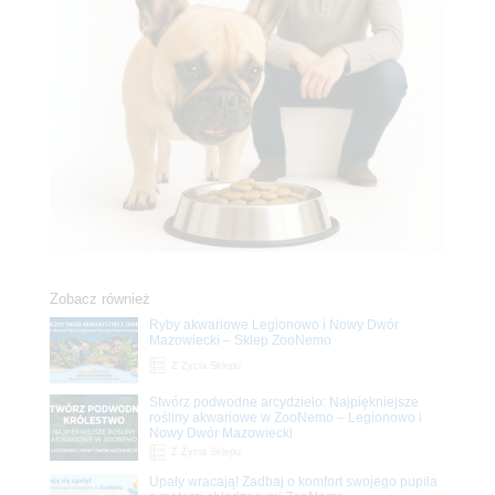
Zobacz również
Ryby akwariowe Legionowo i Nowy Dwór
Mazowiecki – Sklep ZooNemo
Z Życia Sklepu
Stwórz podwodne arcydzieło: Najpiękniejsze
rośliny akwariowe w ZooNemo – Legionowo i
Nowy Dwór Mazowiecki
Z Życia Sklepu
Upały wracają! Zadbaj o komfort swojego pupila