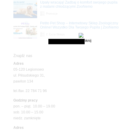
Upały wracają! Zadbaj o komfort swojego pupila
z matami chłodzącymi ZooNemo
Promocje
Petito Pet Shop – Internetowy Sklep Zoologiczny
Online! Wszystko Dla Twojego Pupila | ZooNemo
Z Życia Sklepu
Znajdź nas
Adres
05-120 Legionowo
ul. Piłsudskiego 31,
pawilon 134
tel./fax. 22 784 71 96
Godziny pracy
pon. – piąt. 10.00 – 19.00
sob. 10.00 – 15.00
niedz. zamknięte
Adres