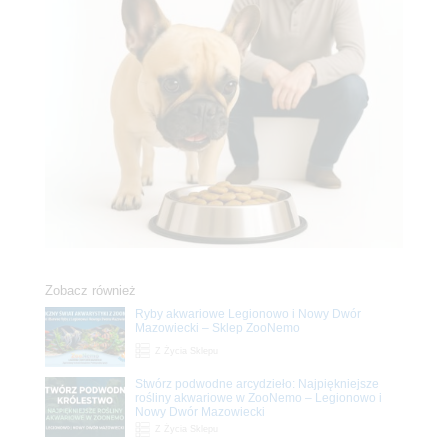
Zobacz również
Ryby akwariowe Legionowo i Nowy Dwór
Mazowiecki – Sklep ZooNemo
Z Życia Sklepu
Stwórz podwodne arcydzieło: Najpiękniejsze
rośliny akwariowe w ZooNemo – Legionowo i
Nowy Dwór Mazowiecki
Z Życia Sklepu