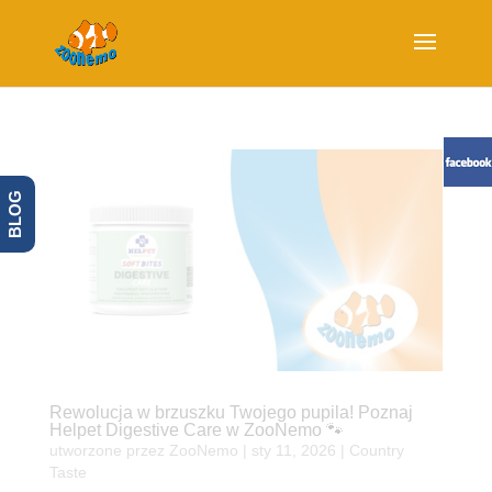
BLOG
Rewolucja w brzuszku Twojego pupila! Poznaj
Helpet Digestive Care w ZooNemo 🐾
utworzone przez
ZooNemo
|
sty 11, 2026
|
Country
Taste