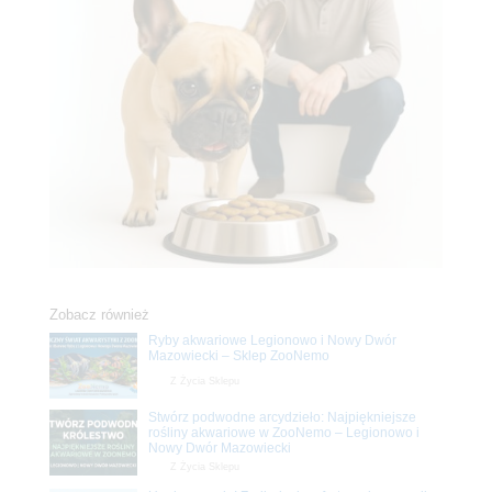
Zobacz również
Ryby akwariowe Legionowo i Nowy Dwór
Mazowiecki – Sklep ZooNemo
Z Życia Sklepu
Stwórz podwodne arcydzieło: Najpiękniejsze
rośliny akwariowe w ZooNemo – Legionowo i
Nowy Dwór Mazowiecki
Z Życia Sklepu