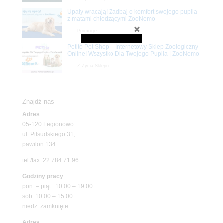
Upały wracają! Zadbaj o komfort swojego pupila
z matami chłodzącymi ZooNemo
Promocje
Petito Pet Shop – Internetowy Sklep Zoologiczny
Online! Wszystko Dla Twojego Pupila | ZooNemo
Z Życia Sklepu
Znajdź nas
Adres
05-120 Legionowo
ul. Piłsudskiego 31,
pawilon 134
tel./fax. 22 784 71 96
Godziny pracy
pon. – piąt. 10.00 – 19.00
sob. 10.00 – 15.00
niedz. zamknięte
Adres