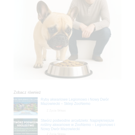
Zobacz również
Ryby akwariowe Legionowo i Nowy Dwór
Mazowiecki – Sklep ZooNemo
Z Życia Sklepu
Stwórz podwodne arcydzieło: Najpiękniejsze
rośliny akwariowe w ZooNemo – Legionowo i
Nowy Dwór Mazowiecki
Z Życia Sklepu