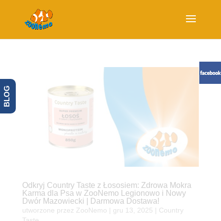
BLOG
Odkryj Country Taste z Łososiem: Zdrowa Mokra
Karma dla Psa w ZooNemo Legionowo i Nowy
Dwór Mazowiecki | Darmowa Dostawa!
utworzone przez
ZooNemo
|
gru 13, 2025
|
Country
Taste