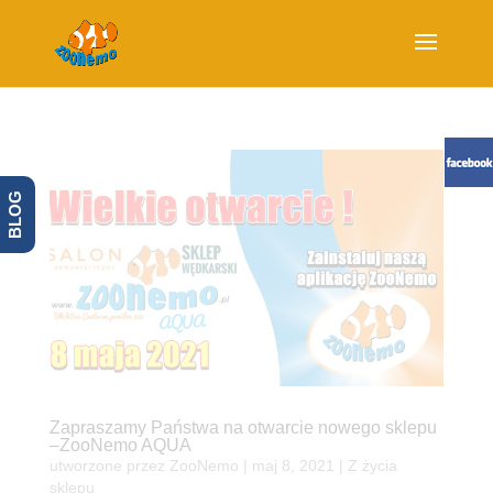
BLOG
Zapraszamy Państwa na otwarcie nowego sklepu
–ZooNemo AQUA
utworzone przez
ZooNemo
|
maj 8, 2021
|
Z życia
sklepu