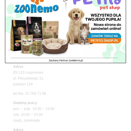
Upały wracają! Zadbaj o komfort swojego pupila
z matami chłodzącymi ZooNemo
Promocje
Petito Pet Shop – Internetowy Sklep Zoologiczny
Online! Wszystko Dla Twojego Pupila | ZooNemo
Z Życia Sklepu
Znajdź nas
Adres
05-120 Legionowo
ul. Piłsudskiego 31,
pawilon 134
tel./fax. 22 784 71 96
Godziny pracy
pon. – piąt. 10.00 – 19.00
sob. 10.00 – 15.00
niedz. zamknięte
Adres