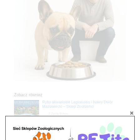
Zobacz również
Ryby akwariowe Legionowo i Nowy Dwór
Mazowiecki – Sklep ZooNemo
Z Życia Sklepu
Stwórz podwodne arcydzieło: Najpiękniejsze
rośliny akwariowe w ZooNemo – Legionowo i
Nowy Dwór Mazowiecki
Z Życia Sklepu