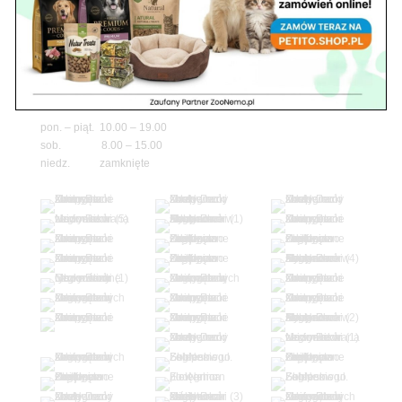
05-100 Nowy Dwór Mazowiecki
ul. Leśna 2
tel. 503 900 215
Godziny pracy
pon. – piąt. 10.00 – 19.00
sob. 8.00 – 15.00
niedz. zamknięte