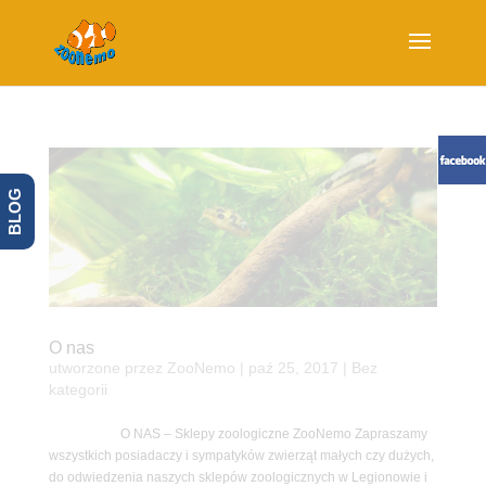
BLOG
O nas
utworzone przez
ZooNemo
|
paź 25, 2017
| Bez
kategorii
O NAS – Sklepy zoologiczne ZooNemo Zapraszamy
wszystkich posiadaczy i sympatyków zwierząt małych czy dużych,
do odwiedzenia naszych sklepów zoologicznych w Legionowie i