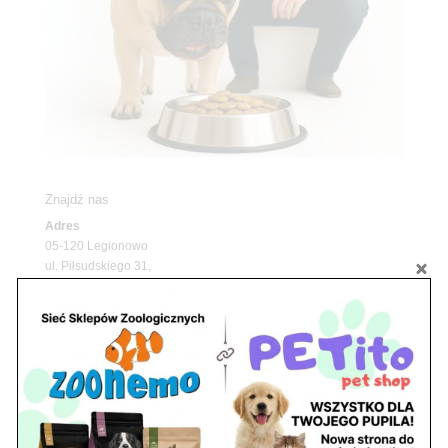
Znajdź nas
Adres
05-120 Legionowo
ul. Piłsudskiego 31,
pawilon 134
tel./fax. 22 784 71 96
Godziny pracy
pon. – piąt. 10.00 – 19.00
sob. 10.00 – 15.00
niedz. zamknięte
Adres