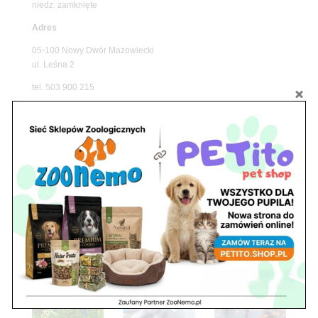
niedz. zamknięte
Adres
05-100 Nowy Dwór Mazowiecki
ul. Leśna 2
tel. 503 900 215
Godziny pracy
pon. – piąt. 10.00 – 19.00
sob. 8.00 – 15.00
niedz. zamknięte