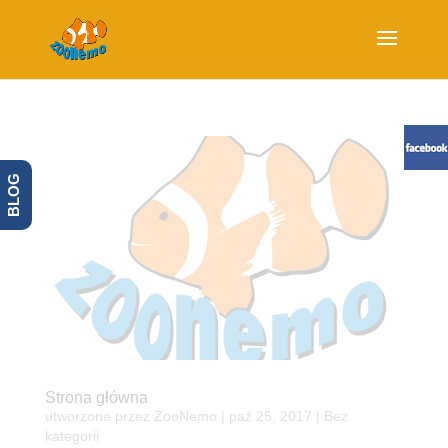
BLOG
Strona główna
utworzone przez
ZooNemo
|
paź 25, 2017
| Bez
kategorii