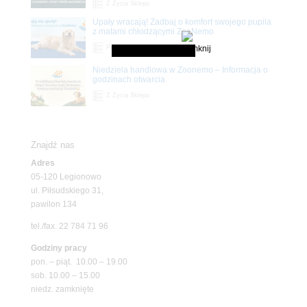
Z Życia Sklepu
Upały wracają! Zadbaj o komfort swojego pupila
z matami chłodzącymi ZooNemo
Promocje
Niedziela handlowa w Zoonemo – Informacja o
godzinach otwarcia
Z Życia Sklepu
Znajdź nas
Adres
05-120 Legionowo
ul. Piłsudskiego 31,
pawilon 134
tel./fax. 22 784 71 96
Godziny pracy
pon. – piąt. 10.00 – 19.00
sob. 10.00 – 15.00
niedz. zamknięte