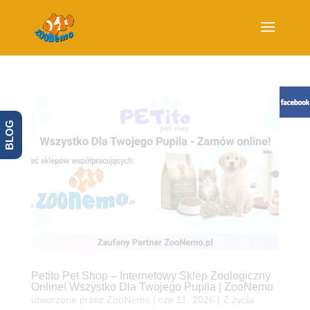
BLOG
Petito Pet Shop – Internetowy Sklep Zoologiczny
Online! Wszystko Dla Twojego Pupila | ZooNemo
utworzone przez
ZooNemo
|
cze 11, 2026
|
Z życia