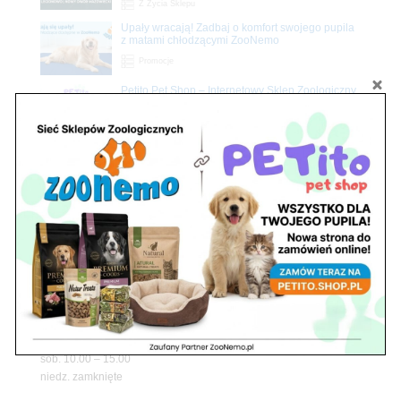
Z Życia Sklepu
Upały wracają! Zadbaj o komfort swojego pupila
z matami chłodzącymi ZooNemo
Promocje
Petito Pet Shop – Internetowy Sklep Zoologiczny
Online! Wszystko Dla Twojego Pupila | ZooNemo
Z Życia Sklepu
Znajdź nas
Adres
05-120 Legionowo
ul. Piłsudskiego 31,
pawilon 134
tel./fax. 22 784 71 96
Godziny pracy
pon. – piąt. 10.00 – 19.00
sob. 10.00 – 15.00
niedz. zamknięte