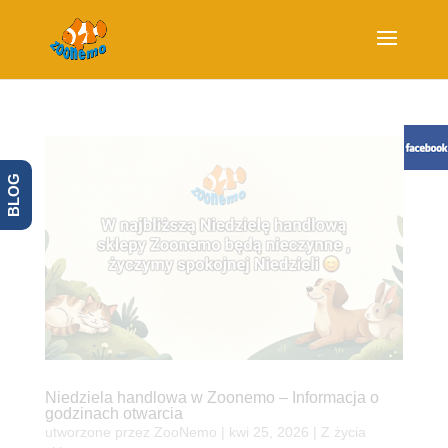
BLOG
Niedziela handlowa w Zoonemo – Informacja o
godzinach otwarcia
utworzone przez
ZooNemo
|
kwi 25, 2026
|
Z życia