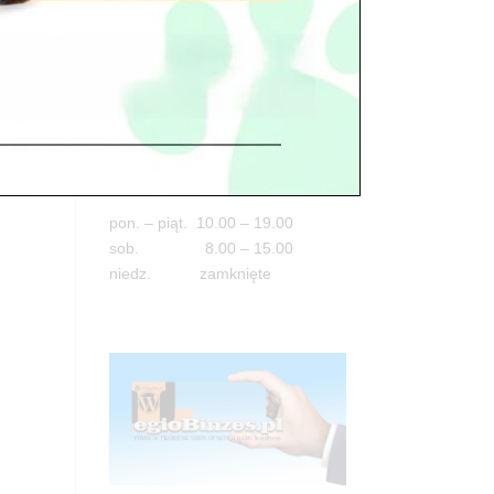
Adres
05-100 Nowy Dwór Mazowiecki
ul. Leśna 2
tel. 503 900 215
Godziny pracy
pon. – piąt. 10.00 – 19.00
sob. 8.00 – 15.00
niedz. zamknięte