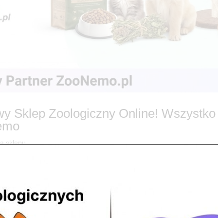
owy Sklep Zoologiczny Online! Wszystko
Nemo
ia sklepu
ILA! Nowa platforma online już dostępna! Z wielką dumą informuj
erząt! Nasz zaufany partner, ściśle powiązany z marką ZooNemo, uruc