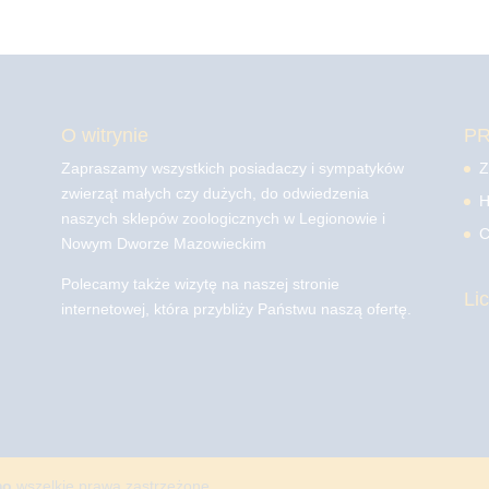
O witrynie
P
Zapraszamy wszystkich posiadaczy i sympatyków
Z
zwierząt małych czy dużych, do odwiedzenia
H
naszych sklepów zoologicznych w Legionowie i
C
Nowym Dworze Mazowieckim
Polecamy także wizytę na naszej stronie
Li
internetowej, która przybliży Państwu naszą ofertę.
mo
wszelkie prawa zastrzeżone