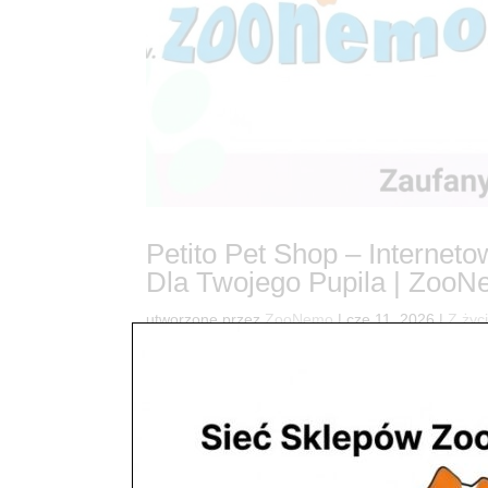
Petito Pet Shop – Internet
Dla Twojego Pupila | Zoo
utworzone przez
ZooNemo
|
cze 11, 2026
|
Z życ
66Petito Pet Shop – WSZYSTKO DLA TWOJEGO PUP
wyjątkowym wydarzeniu w świecie miłośników zwi
nowoczesną platformę e-commerce. Od...