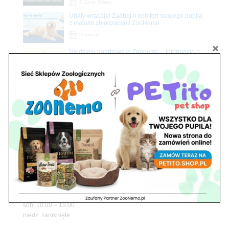
Z Życia Sklepu
Upały wracają! Zadbaj o komfort swojego pupila
z matami chłodzącymi ZooNemo
Promocje
Niedziela handlowa w Zoonemo – Informacja o
godzinach otwarcia
Z Życia Sklepu
Znajdź nas
Adres
05-120 Legionowo
ul. Piłsudskiego 31,
pawilon 134
tel./fax. 22 784 71 96
Godziny pracy
pon. – piąt. 10.00 – 19.00
sob. 10.00 – 15.00
niedz. zamknięte