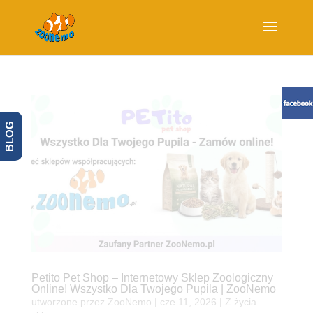
BLOG
Petito Pet Shop – Internetowy Sklep Zoologiczny
Online! Wszystko Dla Twojego Pupila | ZooNemo
utworzone przez
ZooNemo
|
cze 11, 2026
|
Z życia