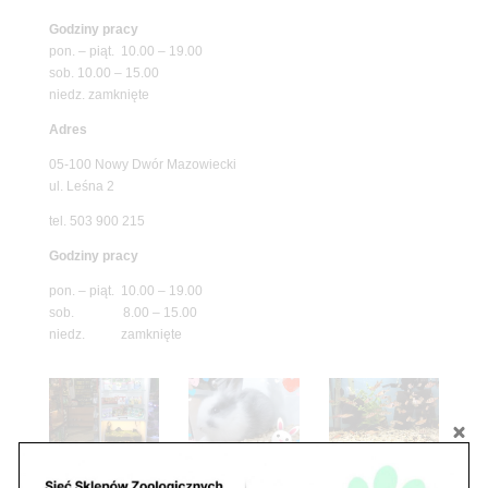
Godziny pracy
pon. – piąt. 10.00 – 19.00
sob. 10.00 – 15.00
niedz. zamknięte
Adres
05-100 Nowy Dwór Mazowiecki
ul. Leśna 2
tel. 503 900 215
Godziny pracy
pon. – piąt. 10.00 – 19.00
sob. 8.00 – 15.00
niedz. zamknięte