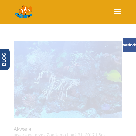
BLOG
Akwaria
utworzone przez
ZooNemo
|
paź 31, 2017
| Bez