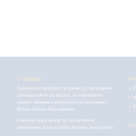
O witrynie
P
Zapraszamy wszystkich posiadaczy i sympatyków
Z
zwierząt małych czy dużych, do odwiedzenia
H
naszych sklepów zoologicznych w Legionowie i
C
Nowym Dworze Mazowieckim
Polecamy także wizytę na naszej stronie
Li
internetowej, która przybliży Państwu naszą ofertę.