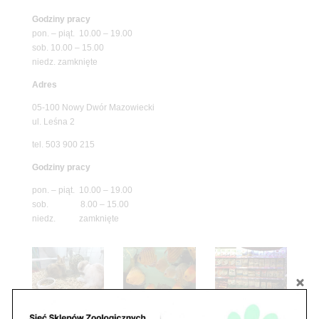
Godziny pracy
pon. – piąt. 10.00 – 19.00
sob. 10.00 – 15.00
niedz. zamknięte
Adres
05-100 Nowy Dwór Mazowiecki
ul. Leśna 2
tel. 503 900 215
Godziny pracy
pon. – piąt. 10.00 – 19.00
sob. 8.00 – 15.00
niedz. zamknięte