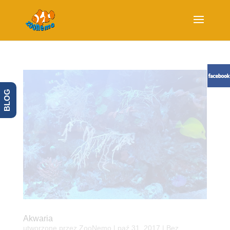
BLOG
Akwaria
utworzone przez
ZooNemo
|
paź 31, 2017
| Bez