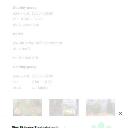
Godziny pracy
pon. – piąt. 10.00 – 19.00
sob. 10.00 – 15.00
niedz. zamknięte
Adres
05-100 Nowy Dwór Mazowiecki
ul. Leśna 2
tel. 503 900 215
Godziny pracy
pon. – piąt. 10.00 – 19.00
sob. 8.00 – 15.00
niedz. zamknięte