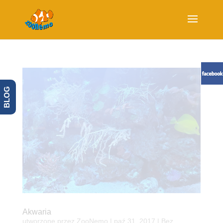
BLOG
Akwaria
utworzone przez
ZooNemo
|
paź 31, 2017
| Bez