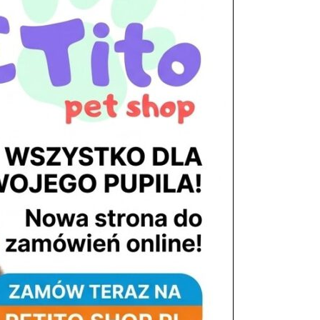
tel. 503 900 215
Godziny pracy
pon. – piąt. 10.00 – 19.00
sob. 8.00 – 15.00
niedz. zamknięte