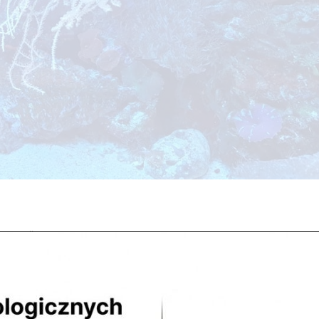
ategorii
CENACH HURTOWYCH W naszych sklepach można kupić lub za
padku szczególnych oczekiwań jesteśmy gotowi wykonać akwarium na