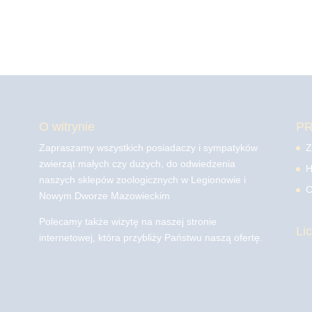
O witrynie
P
Zapraszamy wszystkich posiadaczy i sympatyków
Z
zwierząt małych czy dużych, do odwiedzenia
H
naszych sklepów zoologicznych w Legionowie i
C
Nowym Dworze Mazowieckim
Polecamy także wizytę na naszej stronie
Li
internetowej, która przybliży Państwu naszą ofertę.