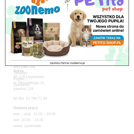
Z Życia Sklepu
Upały wracają! Zadbaj o komfort swojego pupila
z matami chłodzącymi ZooNemo
Promocje
Petito Pet Shop – Internetowy Sklep Zoologiczny
Online! Wszystko Dla Twojego Pupila | ZooNemo
Z Życia Sklepu
Znajdź nas
Adres
05-120 Legionowo
ul. Piłsudskiego 31,
pawilon 134
tel./fax. 22 784 71 96
Godziny pracy
pon. – piąt. 10.00 – 19.00
sob. 10.00 – 15.00
niedz. zamknięte