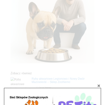
Zobacz również
Ryby akwariowe Legionowo i Nowy Dwór
Mazowiecki – Sklep ZooNemo
Z Życia Sklepu
Stwórz podwodne arcydzieło: Najpiękniejsze
rośliny akwariowe w ZooNemo – Legionowo i
Nowy Dwór Mazowiecki