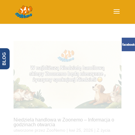
BLOG
Niedziela handlowa w Zoonemo – Informacja o
godzinach otwarcia
utworzone przez
ZooNemo
|
kwi 25, 2026
|
Z życia