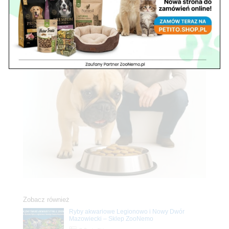
Zobacz również
Ryby akwariowe Legionowo i Nowy Dwór
Mazowiecki – Sklep ZooNemo