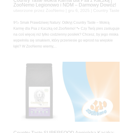
Country Taste Mokra Karma dla Psa z Kaczką |
ZooNemo Legionowo i NDM – Darmowy Dowóz!
utworzone przez
ZooNemo
|
gru 6, 2025
|
Country Taste
9🦆 Smak Prawdziwej Natury: Odkryj Country Taste – Mokrą
Karmę dla Psa z Kaczką od ZooNemo! 🐾 Czy Twój pies zasługuje
na coś więcej niż tylko codzienny posiłek? Chcesz, by jego miska
wypełniła się smakiem, który przeniesie go wprost na wiejskie
łąki? W ZooNemo wiemy,...
Country Taste SUPERFOOD Angielska Kaczka: