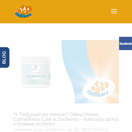
BLOG
🐾 Twój pupil się stresuje? Odkryj Helpet
Calm&Relax Care w ZooNemo – Naturalny spokój
z dostawą do domu!
utworzone przez
ZooNemo
|
sty 13, 2026
|
Country