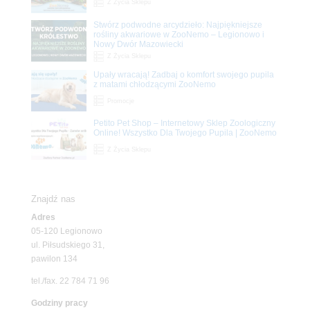
Z Życia Sklepu
Stwórz podwodne arcydzieło: Najpiękniejsze
rośliny akwariowe w ZooNemo – Legionowo i
Nowy Dwór Mazowiecki
Z Życia Sklepu
Upały wracają! Zadbaj o komfort swojego pupila
z matami chłodzącymi ZooNemo
Promocje
Petito Pet Shop – Internetowy Sklep Zoologiczny
Online! Wszystko Dla Twojego Pupila | ZooNemo
Z Życia Sklepu
Znajdź nas
Adres
05-120 Legionowo
ul. Piłsudskiego 31,
pawilon 134
tel./fax. 22 784 71 96
Godziny pracy