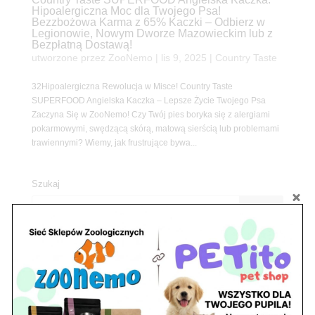
Hipoalergiczna Moc dla Twojego Psa!
Bezzbożowa Karma z 65% Kaczki – Odbierz w
Legionowie, Nowym Dworze Mazowieckim lub z
Bezpłatną Dostawą!
utworzone przez
ZooNemo
|
lis 9, 2025
|
Country Taste
32Hipoalergiczna Rewolucja w Misce! Country Taste
SUPERFOOD Angielska Kaczka – Lepsze Życie Twojego Psa
Zaczyna Się w ZooNemo! Czy Twój pies boryka się z alergiami
pokarmowymi, swędzącą skórą, matową sierścią lub problemami
trawiennymi? Wiemy, jak frustrujące bywa...
Szukaj