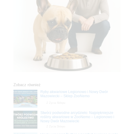
Zobacz również
Ryby akwariowe Legionowo i Nowy Dwór
Mazowiecki – Sklep ZooNemo
Z Życia Sklepu
Stwórz podwodne arcydzieło: Najpiękniejsze
rośliny akwariowe w ZooNemo – Legionowo i
Nowy Dwór Mazowiecki
Z Życia Sklepu