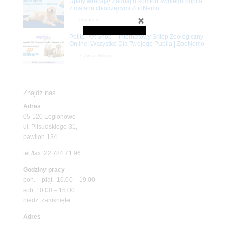
Upały wracają! Zadbaj o komfort swojego pupila
z matami chłodzącymi ZooNemo
Promocje
Petito Pet Shop – Internetowy Sklep Zoologiczny
Online! Wszystko Dla Twojego Pupila | ZooNemo
Z Życia Sklepu
Znajdź nas
Adres
05-120 Legionowo
ul. Piłsudskiego 31,
pawilon 134
tel./fax. 22 784 71 96
Godziny pracy
pon. – piąt. 10.00 – 19.00
sob. 10.00 – 15.00
niedz. zamknięte
Adres