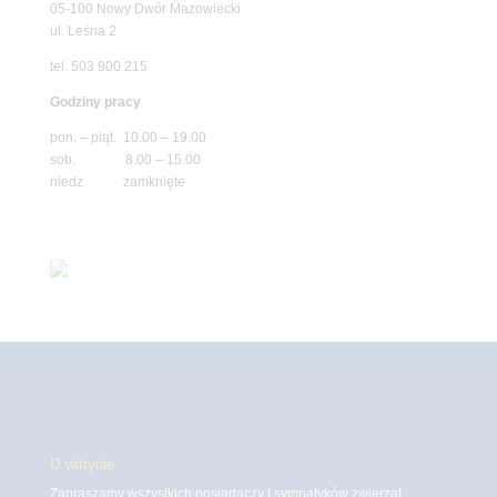
05-100 Nowy Dwór Mazowiecki
ul. Leśna 2
tel. 503 900 215
Godziny pracy
pon. – piąt. 10.00 – 19.00
sob. 8.00 – 15.00
niedz. zamknięte
O witrynie
Zapraszamy wszystkich posiadaczy i sympatyków zwierząt