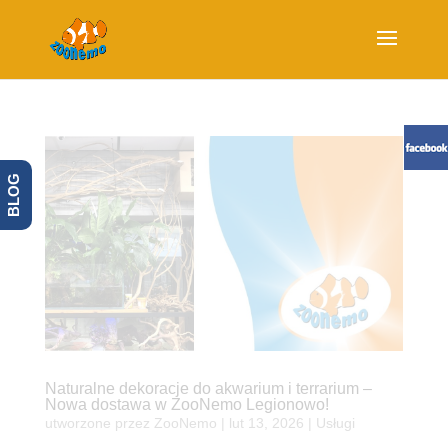
BLOG
Naturalne dekoracje do akwarium i terrarium –
Nowa dostawa w ZooNemo Legionowo!
utworzone przez
ZooNemo
|
lut 13, 2026
|
Usługi