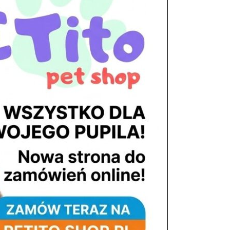
tel. 503 900 215
Godziny pracy
pon. – piąt. 10.00 – 19.00
sob. 8.00 – 15.00
niedz. zamknięte