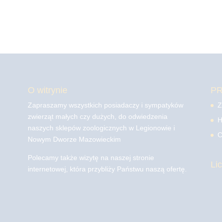
O witrynie
P
Zapraszamy wszystkich posiadaczy i sympatyków
Z
zwierząt małych czy dużych, do odwiedzenia
H
naszych sklepów zoologicznych w Legionowie i
C
Nowym Dworze Mazowieckim
Polecamy także wizytę na naszej stronie
Li
internetowej, która przybliży Państwu naszą ofertę.