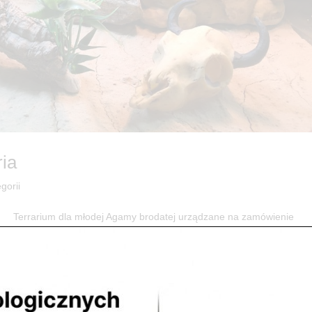
ria
gorii
rrarium dla młodej Agamy brodatej urządzane na zamówienie
u FUNARIUM...