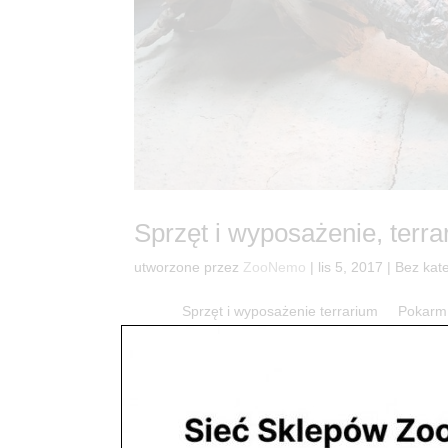
Sprzęt i wyposażenie, terra
utworzone przez
ZooNemo
|
lis 5, 2017
| Bez kate
Sprzęt i wyposażenie terrarium Pokarm Te
Terrarium z Anolisem urządzone na miejsc