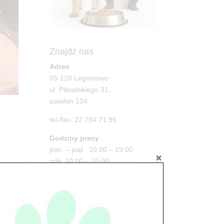
Znajdź nas
Adres
05-120 Legionowo
ul. Piłsudskiego 31,
pawilon 134
tel./fax. 22 784 71 96
Godziny pracy
pon. – piąt. 10.00 – 19.00
sob. 10.00 – 15.00
niedz. zamknięte
Adres
05-100 Nowy Dwór Mazowiecki
ul. Leśna 2