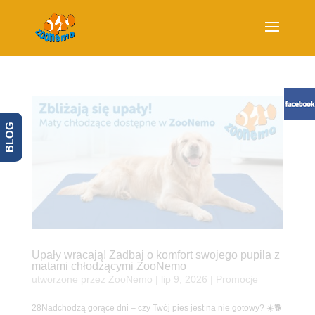
BLOG
Upały wracają! Zadbaj o komfort swojego pupila z
matami chłodzącymi ZooNemo
utworzone przez
ZooNemo
|
lip 9, 2026
|
Promocje
28Nadchodzą gorące dni – czy Twój pies jest na nie gotowy? ☀️🐕