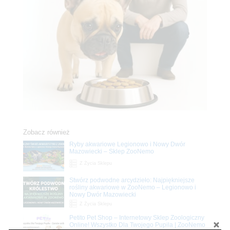
Zobacz również
Ryby akwariowe Legionowo i Nowy Dwór
Mazowiecki – Sklep ZooNemo
Z Życia Sklepu
Stwórz podwodne arcydzieło: Najpiękniejsze
rośliny akwariowe w ZooNemo – Legionowo i
Nowy Dwór Mazowiecki
Z Życia Sklepu
Petito Pet Shop – Internetowy Sklep Zoologiczny
Online! Wszystko Dla Twojego Pupila | ZooNemo