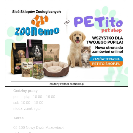
Z Życia Sklepu
Niedziela handlowa w Zoonemo – Informacja o
godzinach otwarcia
Z Życia Sklepu
Znajdź nas
Adres
05-120 Legionowo
ul. Piłsudskiego 31,
pawilon 134
tel./fax. 22 784 71 96
Godziny pracy
pon. – piąt. 10.00 – 19.00
sob. 10.00 – 15.00
niedz. zamknięte
Adres
05-100 Nowy Dwór Mazowiecki