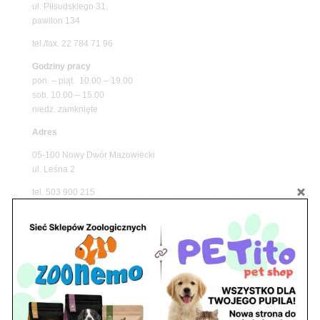
ul. Piłsudskiego 31,
pawilon 134
tel./fax. 22 784 71 96
Godziny pracy
pon. – piąt. 10.00 – 19.00
sob. 10.00 – 15.00
niedz. zamknięte
Adres
05-100 Nowy Dwór Mazowiecki
ul. Leśna 2
tel. 503 900 215
Godziny pracy
pon. – piąt. 10.00 – 19.00
sob. 8.00 – 15.00
niedz. zamknięte