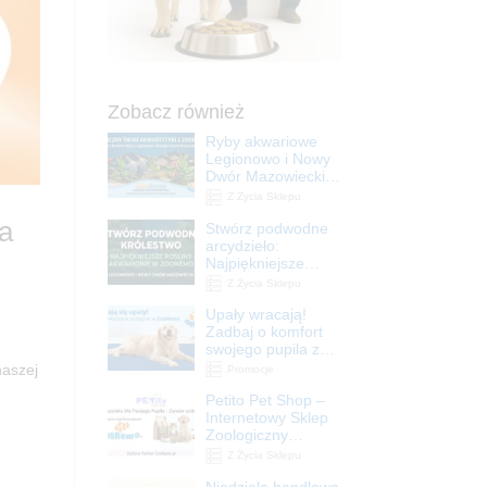
Zobacz również
Ryby akwariowe
Legionowo i Nowy
Dwór Mazowiecki –
Sklep ZooNemo
Z Życia Sklepu
sa
Stwórz podwodne
arcydzieło:
Najpiękniejsze
rośliny akwariowe
Z Życia Sklepu
w ZooNemo –
Upały wracają!
Legionowo i Nowy
Zadbaj o komfort
Dwór Mazowiecki
swojego pupila z
matami
naszej
Promocje
chłodzącymi
Petito Pet Shop –
ZooNemo
Internetowy Sklep
Zoologiczny
Online! Wszystko
Z Życia Sklepu
Dla Twojego Pupila
Niedziela handlowa