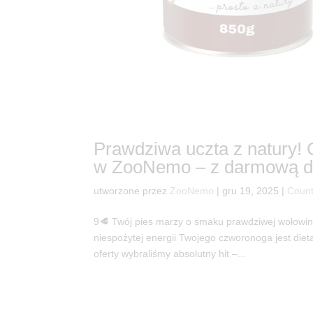
Prawdziwa uczta z natury!
w ZooNemo – z darmową d
utworzone przez
ZooNemo
|
gru 19, 2025
|
Count
9🥩 Twój pies marzy o smaku prawdziwej wołowin
niespożytej energii Twojego czworonoga jest di
oferty wybraliśmy absolutny hit –...