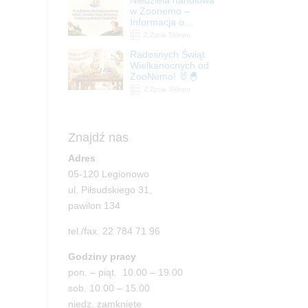
| ZooNemo
w Zoonemo –
Informacja o
godzinach otwarcia
Z Życia Sklepu
Radosnych Świąt
Wielkanocnych od
ZooNemo! 🐰🐣
Z Życia Sklepu
Znajdź nas
Adres
05-120 Legionowo
ul. Piłsudskiego 31,
pawilon 134
tel./fax. 22 784 71 96
Godziny pracy
pon. – piąt. 10.00 – 19.00
sob. 10.00 – 15.00
niedz. zamknięte