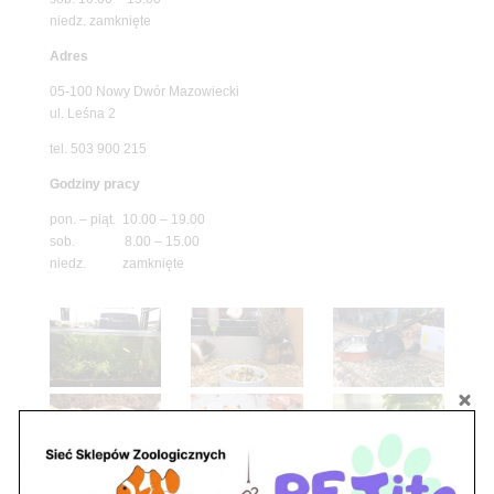
niedz. zamknięte
Adres
05-100 Nowy Dwór Mazowiecki
ul. Leśna 2
tel. 503 900 215
Godziny pracy
pon. – piąt. 10.00 – 19.00
sob. 8.00 – 15.00
niedz. zamknięte