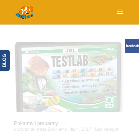
BLOG
Pokarmy i preparaty
utworzone przez
ZooNemo
|
lis 4, 2017
| Bez kategorii