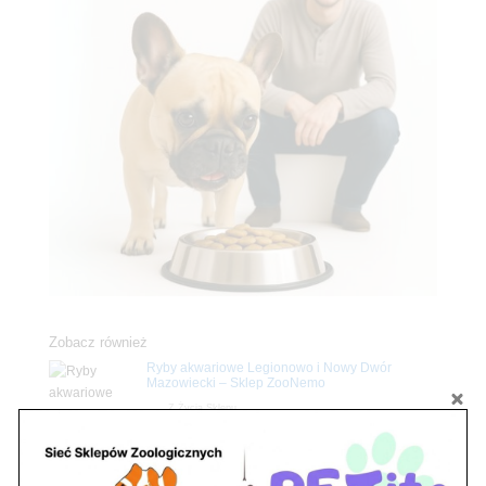
Zobacz również
Ryby akwariowe Legionowo i Nowy Dwór
Mazowiecki – Sklep ZooNemo
Z Życia Sklepu
Stwórz podwodne arcydzieło: Najpiękniejsze
rośliny akwariowe w ZooNemo – Legionowo i
Nowy Dwór Mazowiecki