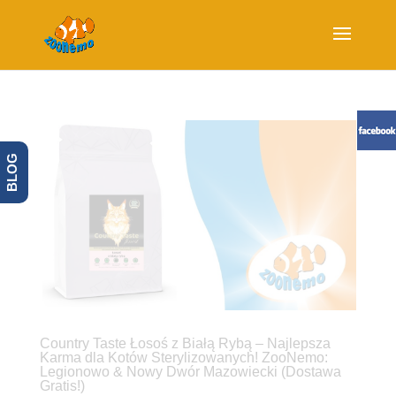
BLOG
Country Taste Łosoś z Białą Rybą – Najlepsza
Karma dla Kotów Sterylizowanych! ZooNemo:
Legionowo & Nowy Dwór Mazowiecki (Dostawa
Gratis!)