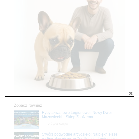
Zobacz również
Ryby akwariowe Legionowo i Nowy Dwór
Mazowiecki – Sklep ZooNemo
Z Życia Sklepu
Stwórz podwodne arcydzieło: Najpiękniejsze
rośliny akwariowe w ZooNemo – Legionowo i