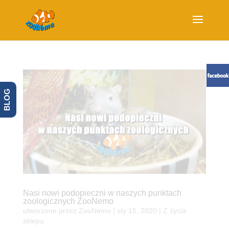
BLOG
Nasi nowi podopieczni w naszych punktach
zoologicznych ZooNemo
utworzone przez
ZooNemo
|
sty 15, 2020
|
Z życia
sklepu