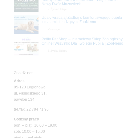
Nowy Dwór Mazowiecki
Z Życia Sklepu
Upały wracają! Zadbaj o komfort swojego pupila
z matami chłodzącymi ZooNemo
Promocje
Petito Pet Shop – Internetowy Sklep Zoologiczny
Online! Wszystko Dla Twojego Pupila | ZooNemo
Z Życia Sklepu
Znajdź nas
Adres
05-120 Legionowo
ul. Piłsudskiego 31,
pawilon 134
tel./fax. 22 784 71 96
Godziny pracy
pon. – piąt. 10.00 – 19.00
sob. 10.00 – 15.00
niedz. zamknięte