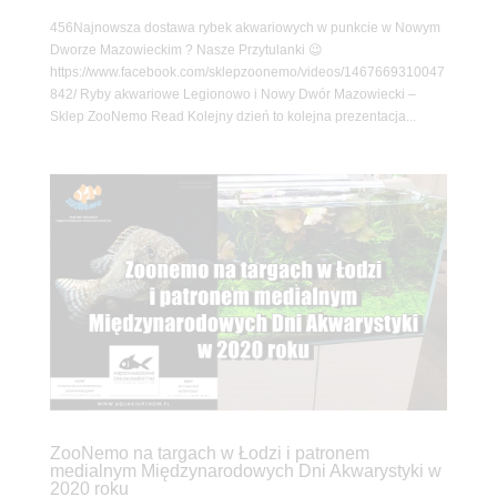
456Najnowsza dostawa rybek akwariowych w punkcie w Nowym
Dworze Mazowieckim ? Nasze Przytulanki 😉
https://www.facebook.com/sklepzoonemo/videos/1467669310047
842/ Ryby akwariowe Legionowo i Nowy Dwór Mazowiecki –
Sklep ZooNemo Read Kolejny dzień to kolejna prezentacja...
ZooNemo na targach w Łodzi i patronem
medialnym Międzynarodowych Dni Akwarystyki w
2020 roku