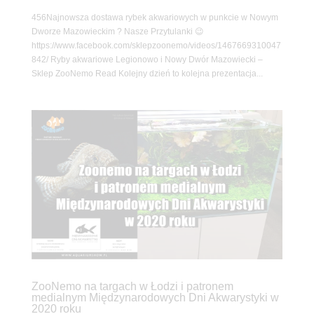
456Najnowsza dostawa rybek akwariowych w punkcie w Nowym
Dworze Mazowieckim ? Nasze Przytulanki 😉
https://www.facebook.com/sklepzoonemo/videos/1467669310047
842/ Ryby akwariowe Legionowo i Nowy Dwór Mazowiecki –
Sklep ZooNemo Read Kolejny dzień to kolejna prezentacja...
ZooNemo na targach w Łodzi i patronem
medialnym Międzynarodowych Dni Akwarystyki w
2020 roku