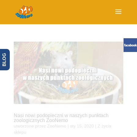
BLOG
Nasi nowi podopieczni w naszych punktach
zoologicznych ZooNemo
utworzone przez
ZooNemo
|
sty 15, 2020
|
Z życia
sklepu