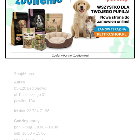
Nowy Dwór Mazowiecki
Z Życia Sklepu
Upały wracają! Zadbaj o komfort swojego pupila
z matami chłodzącymi ZooNemo
Promocje
Petito Pet Shop – Internetowy Sklep Zoologiczny
Online! Wszystko Dla Twojego Pupila | ZooNemo
Z Życia Sklepu
Znajdź nas
Adres
05-120 Legionowo
ul. Piłsudskiego 31,
pawilon 134
tel./fax. 22 784 71 96
Godziny pracy
pon. – piąt. 10.00 – 19.00
sob. 10.00 – 15.00
niedz. zamknięte