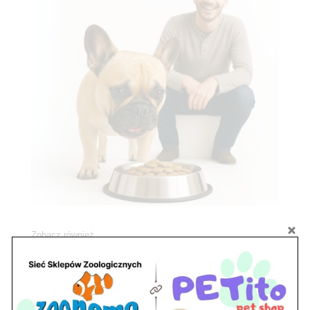
Zobacz również
Ryby akwariowe Legionowo i Nowy Dwór
Mazowiecki – Sklep ZooNemo
Z Życia Sklepu
Stwórz podwodne arcydzieło: Najpiękniejsze
rośliny akwariowe w ZooNemo – Legionowo i