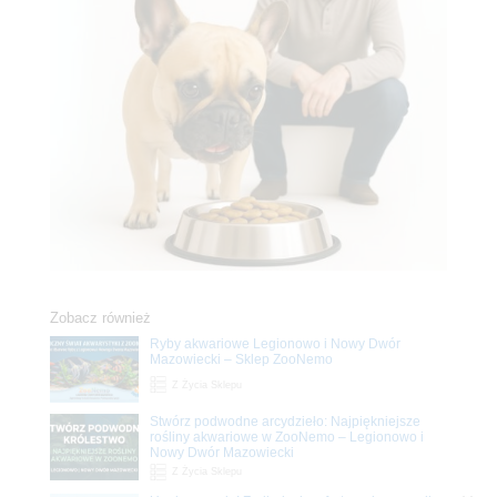
Zobacz również
Ryby akwariowe Legionowo i Nowy Dwór
Mazowiecki – Sklep ZooNemo
Z Życia Sklepu
Stwórz podwodne arcydzieło: Najpiękniejsze
rośliny akwariowe w ZooNemo – Legionowo i
Nowy Dwór Mazowiecki
Z Życia Sklepu