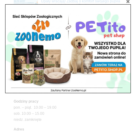
Upały wracają! Zadbaj o komfort swojego pupila
z matami chłodzącymi ZooNemo
Promocje
Petito Pet Shop – Internetowy Sklep Zoologiczny
Online! Wszystko Dla Twojego Pupila | ZooNemo
Z Życia Sklepu
Znajdź nas
Adres
05-120 Legionowo
ul. Piłsudskiego 31,
pawilon 134
tel./fax. 22 784 71 96
Godziny pracy
pon. – piąt. 10.00 – 19.00
sob. 10.00 – 15.00
niedz. zamknięte
Adres