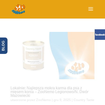
BLOG
Lokalnie: Najlepsza mokra karma dla psa z
mięsem konia – ZooNemo Legionowo/N. Dwór
Mazowiecki
utworzone przez
ZooNemo
|
gru 9, 2025
|
Country Taste