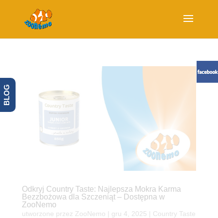
BLOG
Odkryj Country Taste: Najlepsza Mokra Karma
Bezzbożowa dla Szczeniąt – Dostępna w
ZooNemo
utworzone przez
ZooNemo
|
gru 4, 2025
|
Country Taste