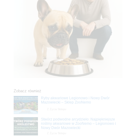
Zobacz również
Ryby akwariowe Legionowo i Nowy Dwór
Mazowiecki – Sklep ZooNemo
Z Życia Sklepu
Stwórz podwodne arcydzieło: Najpiękniejsze
rośliny akwariowe w ZooNemo – Legionowo i
Nowy Dwór Mazowiecki
Z Życia Sklepu