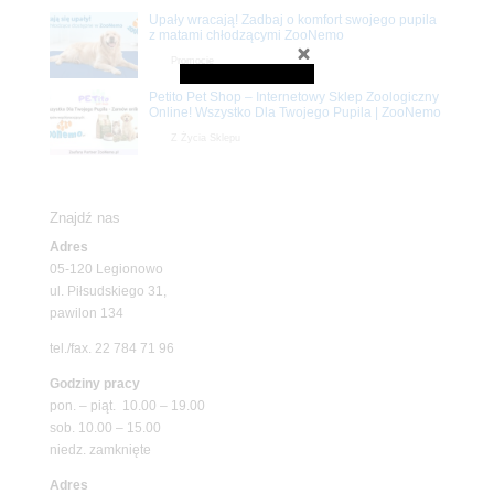
Upały wracają! Zadbaj o komfort swojego pupila
z matami chłodzącymi ZooNemo
Promocje
Petito Pet Shop – Internetowy Sklep Zoologiczny
Online! Wszystko Dla Twojego Pupila | ZooNemo
Z Życia Sklepu
Znajdź nas
Adres
05-120 Legionowo
ul. Piłsudskiego 31,
pawilon 134
tel./fax. 22 784 71 96
Godziny pracy
pon. – piąt. 10.00 – 19.00
sob. 10.00 – 15.00
niedz. zamknięte
Adres