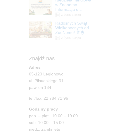
| ZooNemo
w Zoonemo –
Informacja o
godzinach otwarcia
Z Życia Sklepu
Radosnych Świąt
Wielkanocnych od
ZooNemo! 🐰🐣
Z Życia Sklepu
Znajdź nas
Adres
05-120 Legionowo
ul. Piłsudskiego 31,
pawilon 134
tel./fax. 22 784 71 96
Godziny pracy
pon. – piąt. 10.00 – 19.00
sob. 10.00 – 15.00
niedz. zamknięte