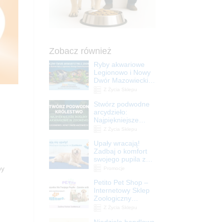
Zobacz również
Ryby akwariowe
Legionowo i Nowy
Dwór Mazowiecki –
Sklep ZooNemo
Z Życia Sklepu
Stwórz podwodne
arcydzieło:
Najpiękniejsze
rośliny akwariowe
Z Życia Sklepu
w ZooNemo –
Upały wracają!
Legionowo i Nowy
Zadbaj o komfort
Dwór Mazowiecki
swojego pupila z
matami
by
Promocje
chłodzącymi
Petito Pet Shop –
ZooNemo
Internetowy Sklep
Zoologiczny
Online! Wszystko
Z Życia Sklepu
Dla Twojego Pupila
Niedziela handlowa