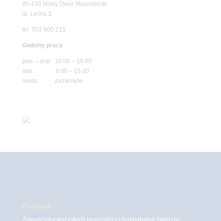
05-100 Nowy Dwór Mazowiecki
ul. Leśna 2
tel. 503 900 215
Godziny pracy
pon. – piąt. 10.00 – 19.00
sob. 8.00 – 15.00
niedz. zamknięte
O witrynie
Zapraszamy wszystkich posiadaczy i sympatyków zwierząt