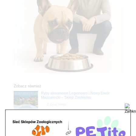
Zobacz również
Ryby akwariowe Legionowo i Nowy Dwór
Mazowiecki – Sklep ZooNemo
Z Życia Sklepu
Stwórz podwodne arcydzieło: Najpiękniejsze
rośliny akwariowe w ZooNemo – Legionowo i
Nowy Dwór Mazowiecki
Z Życia Sklepu