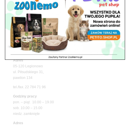
Upały wracają! Zadbaj o komfort swojego pupila
z matami chłodzącymi ZooNemo
Promocje
Petito Pet Shop – Internetowy Sklep Zoologiczny
Online! Wszystko Dla Twojego Pupila | ZooNemo
Z Życia Sklepu
Znajdź nas
Adres
05-120 Legionowo
ul. Piłsudskiego 31,
pawilon 134
tel./fax. 22 784 71 96
Godziny pracy
pon. – piąt. 10.00 – 19.00
sob. 10.00 – 15.00
niedz. zamknięte
Adres