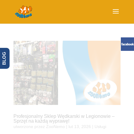
BLOG
Profesjonalny Sklep Wędkarski w Legionowie –
Sprzęt na każdą wyprawę!
utworzone przez
ZooNemo
|
lut 13, 2026
|
Usługi