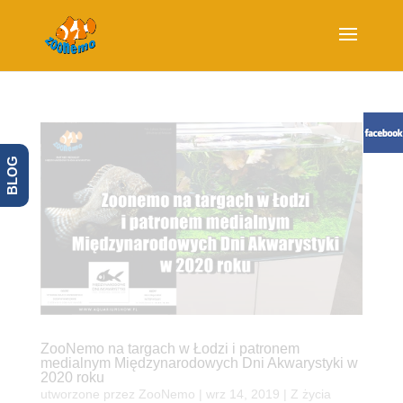
BLOG
ZooNemo na targach w Łodzi i patronem
medialnym Międzynarodowych Dni Akwarystyki w
2020 roku
utworzone przez
ZooNemo
|
wrz 14, 2019
|
Z życia