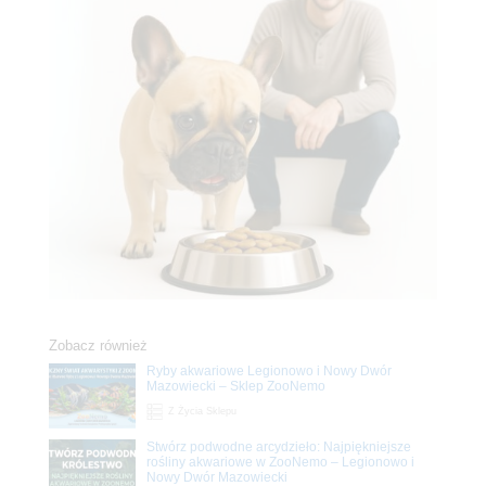
Zobacz również
Ryby akwariowe Legionowo i Nowy Dwór
Mazowiecki – Sklep ZooNemo
Z Życia Sklepu
Stwórz podwodne arcydzieło: Najpiękniejsze
rośliny akwariowe w ZooNemo – Legionowo i
Nowy Dwór Mazowiecki