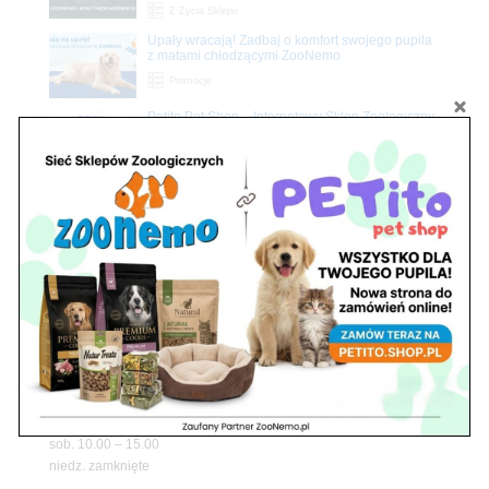
Z Życia Sklepu
Upały wracają! Zadbaj o komfort swojego pupila
z matami chłodzącymi ZooNemo
Promocje
Petito Pet Shop – Internetowy Sklep Zoologiczny
Online! Wszystko Dla Twojego Pupila | ZooNemo
Z Życia Sklepu
Znajdź nas
Adres
05-120 Legionowo
ul. Piłsudskiego 31,
pawilon 134
tel./fax. 22 784 71 96
Godziny pracy
pon. – piąt. 10.00 – 19.00
sob. 10.00 – 15.00
niedz. zamknięte