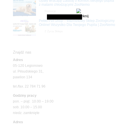
Upały wracają! Zadbaj o komfort swojego pupila
z matami chłodzącymi ZooNemo
Promocje
Petito Pet Shop – Internetowy Sklep Zoologiczny
Online! Wszystko Dla Twojego Pupila | ZooNemo
Z Życia Sklepu
Znajdź nas
Adres
05-120 Legionowo
ul. Piłsudskiego 31,
pawilon 134
tel./fax. 22 784 71 96
Godziny pracy
pon. – piąt. 10.00 – 19.00
sob. 10.00 – 15.00
niedz. zamknięte
Adres