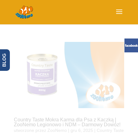
BLOG
Country Taste Mokra Karma dla Psa z Kaczką |
ZooNemo Legionowo i NDM – Darmowy Dowóz!
utworzone przez
ZooNemo
|
gru 6, 2025
|
Country Taste