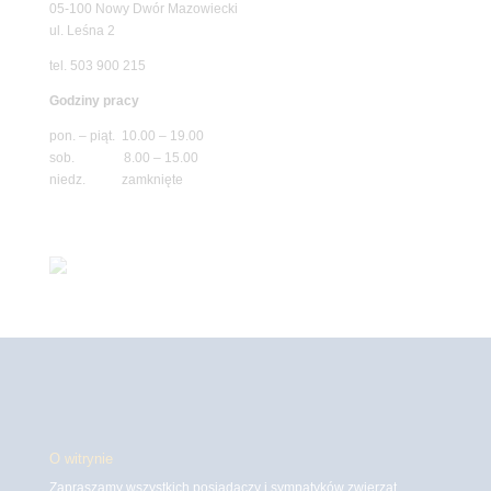
05-100 Nowy Dwór Mazowiecki
ul. Leśna 2
tel. 503 900 215
Godziny pracy
pon. – piąt. 10.00 – 19.00
sob. 8.00 – 15.00
niedz. zamknięte
O witrynie
Zapraszamy wszystkich posiadaczy i sympatyków zwierząt