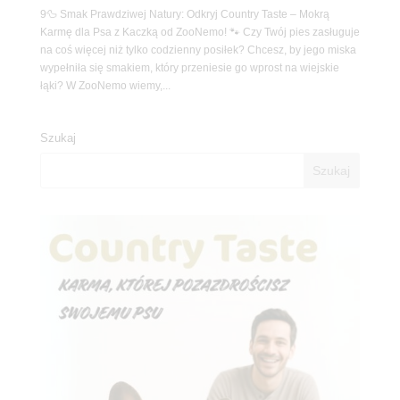
9🦆 Smak Prawdziwej Natury: Odkryj Country Taste – Mokrą
Karmę dla Psa z Kaczką od ZooNemo! 🐾 Czy Twój pies zasługuje
na coś więcej niż tylko codzienny posiłek? Chcesz, by jego miska
wypełniła się smakiem, który przeniesie go wprost na wiejskie
łąki? W ZooNemo wiemy,...
Szukaj