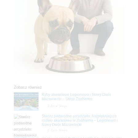
Zobacz również
Ryby akwariowe Legionowo i Nowy Dwór
Mazowiecki – Sklep ZooNemo
Z Życia Sklepu
Stwórz podwodne arcydzieło: Najpiękniejsze
rośliny akwariowe w ZooNemo – Legionowo i
Nowy Dwór Mazowiecki
Z Życia Sklepu