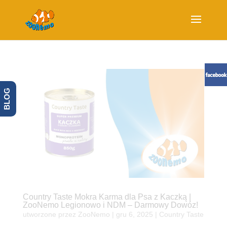
BLOG
Country Taste Mokra Karma dla Psa z Kaczką |
ZooNemo Legionowo i NDM – Darmowy Dowóz!
utworzone przez
ZooNemo
|
gru 6, 2025
|
Country Taste