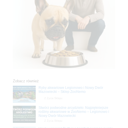
Zobacz również
Ryby akwariowe Legionowo i Nowy Dwór
Mazowiecki – Sklep ZooNemo
Z Życia Sklepu
Stwórz podwodne arcydzieło: Najpiękniejsze
rośliny akwariowe w ZooNemo – Legionowo i
Nowy Dwór Mazowiecki
Z Życia Sklepu