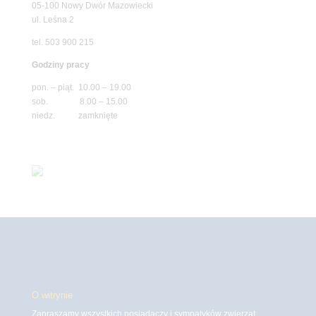
05-100 Nowy Dwór Mazowiecki
ul. Leśna 2
tel. 503 900 215
Godziny pracy
pon. – piąt. 10.00 – 19.00
sob. 8.00 – 15.00
niedz. zamknięte
O witrynie
Zapraszamy wszystkich posiadaczy i sympatyków zwierząt