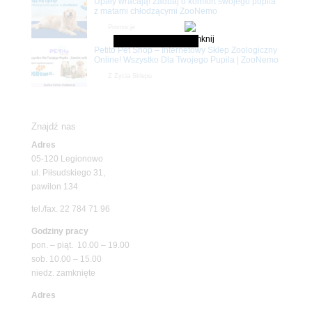
Upały wracają! Zadbaj o komfort swojego pupila
z matami chłodzącymi ZooNemo
Promocje
Petito Pet Shop – Internetowy Sklep Zoologiczny
Online! Wszystko Dla Twojego Pupila | ZooNemo
Z Życia Sklepu
Znajdź nas
Adres
05-120 Legionowo
ul. Piłsudskiego 31,
pawilon 134
tel./fax. 22 784 71 96
Godziny pracy
pon. – piąt. 10.00 – 19.00
sob. 10.00 – 15.00
niedz. zamknięte
Adres