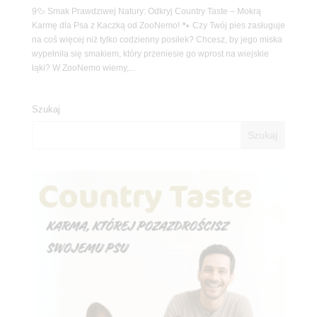
9🦆 Smak Prawdziwej Natury: Odkryj Country Taste – Mokrą
Karmę dla Psa z Kaczką od ZooNemo! 🐾 Czy Twój pies zasługuje
na coś więcej niż tylko codzienny posiłek? Chcesz, by jego miska
wypełniła się smakiem, który przeniesie go wprost na wiejskie
łąki? W ZooNemo wiemy,...
Szukaj