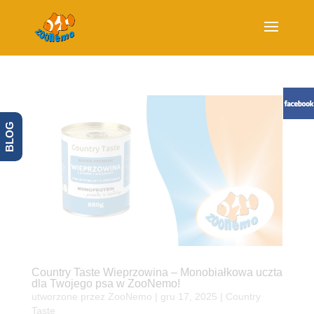
BLOG
Country Taste Wieprzowina – Monobiałkowa uczta
dla Twojego psa w ZooNemo!
utworzone przez
ZooNemo
|
gru 17, 2025
|
Country
Taste