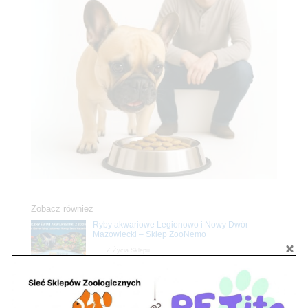
Zobacz również
Ryby akwariowe Legionowo i Nowy Dwór
Mazowiecki – Sklep ZooNemo
Z Życia Sklepu
Stwórz podwodne arcydzieło: Najpiękniejsze
rośliny akwariowe w ZooNemo – Legionowo i
Nowy Dwór Mazowiecki
Z Życia Sklepu