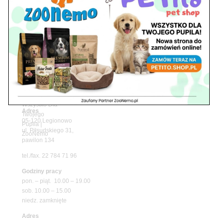
Upały wracają! Zadbaj o komfort swojego pupila
z matami chłodzącymi ZooNemo
Promocje
Petito Pet Shop – Internetowy Sklep Zoologiczny
Online! Wszystko Dla Twojego Pupila | ZooNemo
Z Życia Sklepu
Znajdź nas
Adres
05-120 Legionowo
ul. Piłsudskiego 31,
pawilon 134
tel./fax. 22 784 71 96
Godziny pracy
pon. – piąt. 10.00 – 19.00
sob. 10.00 – 15.00
niedz. zamknięte
Adres