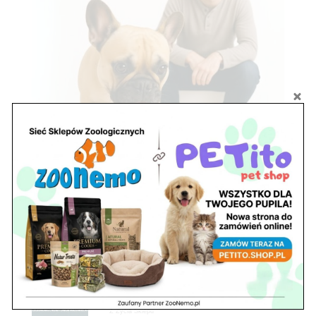
Zobacz również
Ryby akwariowe Legionowo i Nowy Dwór
Mazowiecki – Sklep ZooNemo
Z Życia Sklepu
Stwórz podwodne arcydzieło: Najpiękniejsze
rośliny akwariowe w ZooNemo – Legionowo i
Nowy Dwór Mazowiecki
Z Życia Sklepu