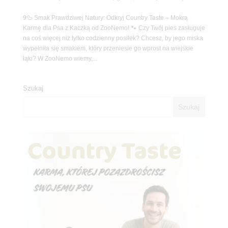
9🦆 Smak Prawdziwej Natury: Odkryj Country Taste – Mokrą
Karmę dla Psa z Kaczką od ZooNemo! 🐾 Czy Twój pies zasługuje
na coś więcej niż tylko codzienny posiłek? Chcesz, by jego miska
wypełniła się smakiem, który przeniesie go wprost na wiejskie
łąki? W ZooNemo wiemy,...
Szukaj