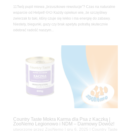
11Twój pupil miewa „brzuszkowe rewolucje”? Czas na naturalne
wsparcie od Helpet! 🐶🐱 Każdy opiekun wie, że szczęśliwy
zwierzak to taki, który czuje się lekko i ma energię do zabawy.
Niestety, biegunki, gazy czy brak apetytu potrafią skutecznie
odebrać radość naszym...
Country Taste Mokra Karma dla Psa z Kaczką |
ZooNemo Legionowo i NDM – Darmowy Dowóz!
utworzone przez
ZooNemo
|
gru 6, 2025
|
Country Taste