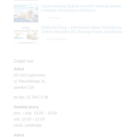
Upały wracają! Zadbaj o komfort swojego pupila
z matami chłodzącymi ZooNemo
Promocje
Petito Pet Shop – Internetowy Sklep Zoologiczny
Online! Wszystko Dla Twojego Pupila | ZooNemo
Z Życia Sklepu
Znajdź nas
Adres
05-120 Legionowo
ul. Piłsudskiego 31,
pawilon 134
tel./fax. 22 784 71 96
Godziny pracy
pon. – piąt. 10.00 – 19.00
sob. 10.00 – 15.00
niedz. zamknięte
Adres