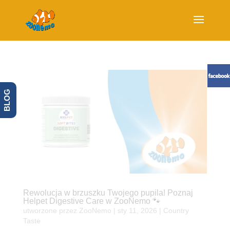
BLOG
Rewolucja w brzuszku Twojego pupila! Poznaj
Helpet Digestive Care w ZooNemo 🐾
utworzone przez
ZooNemo
|
sty 11, 2026
|
Country
Taste