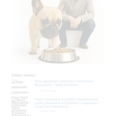
Zobacz również
Ryby akwariowe Legionowo i Nowy Dwór
Mazowiecki – Sklep ZooNemo
Z Życia Sklepu
Stwórz podwodne arcydzieło: Najpiękniejsze
rośliny akwariowe w ZooNemo – Legionowo i
Nowy Dwór Mazowiecki
Z Życia Sklepu