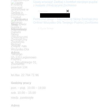
Upały wracają! Zadbaj o komfort swojego pupila
z matami chłodzącymi ZooNemo
Promocje
Petito Pet Shop – Internetowy Sklep Zoologiczny
Online! Wszystko Dla Twojego Pupila | ZooNemo
Z Życia Sklepu
Znajdź nas
Adres
05-120 Legionowo
ul. Piłsudskiego 31,
pawilon 134
tel./fax. 22 784 71 96
Godziny pracy
pon. – piąt. 10.00 – 19.00
sob. 10.00 – 15.00
niedz. zamknięte
Adres