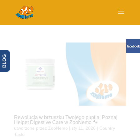
BLOG
Rewolucja w brzuszku Twojego pupila! Poznaj
Helpet Digestive Care w ZooNemo 🐾
utworzone przez
ZooNemo
|
sty 11, 2026
|
Country
Taste