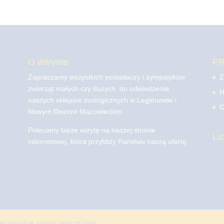
O witrynie
P
Zapraszamy wszystkich posiadaczy i sympatyków
Z
zwierząt małych czy dużych, do odwiedzenia
H
naszych sklepów zoologicznych w Legionowie i
C
Nowym Dworze Mazowieckim
Polecamy także wizytę na naszej stronie
Li
internetowej, która przybliży Państwu naszą ofertę.
mo
wszelkie prawa zastrzeżone