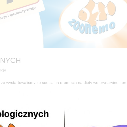
JNYCH
cje
że wystartowaliśmy ze specjalną promocją na diety weterynaryjne i pr
marek: PRO PLAN VETERYNARY DIETS, KATTOVIT, RINTI VET, GAME DO