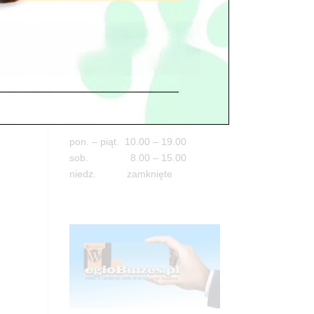
Adres
05-100 Nowy Dwór Mazowiecki
ul. Leśna 2
tel. 503 900 215
Godziny pracy
pon. – piąt. 10.00 – 19.00
sob. 8.00 – 15.00
niedz. zamknięte