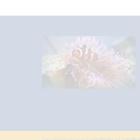
Zaprojektowane przez
LegioBiznes.pl
/
Zoo Ne