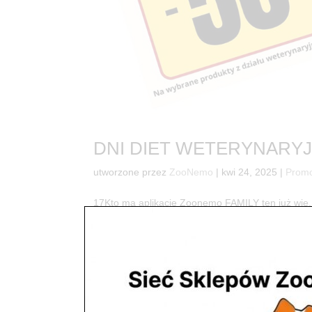
DNI DIET WETERYNARY
utworzone przez
ZooNemo
|
kwi 24, 2025
|
Promo
17Kto ma aplikację Zoonemo FAMILY ten już wie, 
specjalistyczne! . Rabaty do % na produkty 
VET EXPERT, HELPET. Lśniąca sierść i...