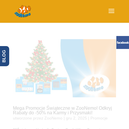
BLOG
Mega Promocje Świąteczne w ZooNemo! Odkryj
Rabaty do -50% na Karmy i Przysmaki!
utworzone przez
ZooNemo
|
gru 2, 2025
|
Promocje