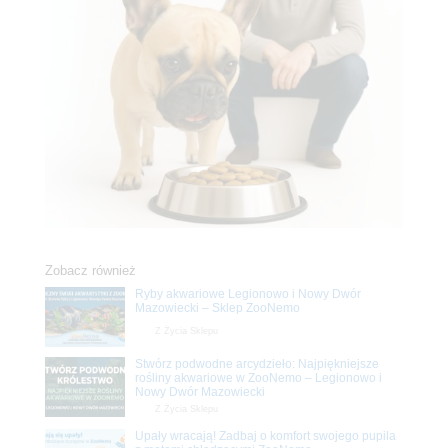
Zobacz również
Ryby akwariowe Legionowo i Nowy Dwór
Mazowiecki – Sklep ZooNemo
Z Życia Sklepu
Stwórz podwodne arcydzieło: Najpiękniejsze
rośliny akwariowe w ZooNemo – Legionowo i
Nowy Dwór Mazowiecki
Z Życia Sklepu
Upały wracają! Zadbaj o komfort swojego pupila