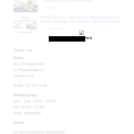
z matami chłodzącymi ZooNemo
Promocje
Petito Pet Shop – Internetowy Sklep Zoologiczny
Online! Wszystko Dla Twojego Pupila | ZooNemo
Z Życia Sklepu
Znajdź nas
Adres
05-120 Legionowo
ul. Piłsudskiego 31,
pawilon 134
tel./fax. 22 784 71 96
Godziny pracy
pon. – piąt. 10.00 – 19.00
sob. 10.00 – 15.00
niedz. zamknięte
Adres
05-100 Nowy Dwór Mazowiecki