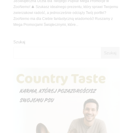
38Świąteczna Uczta dla Twojego Pupila! Mega Promocje w
ZooNemo! 🎄 Szukasz idealnego prezentu, który sprawi Twojemu
zwierzakowi radość, a jednocześnie odciąży Twój portfel?
ZooNemo ma dla Ciebie fantastyczną wiadomość! Ruszamy z
Mega Promocjami Świątecznymi, które...
Szukaj