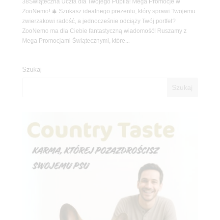
38Świąteczna Uczta dla Twojego Pupila! Mega Promocje w
ZooNemo! 🎄 Szukasz idealnego prezentu, który sprawi Twojemu
zwierzakowi radość, a jednocześnie odciąży Twój portfel?
ZooNemo ma dla Ciebie fantastyczną wiadomość! Ruszamy z
Mega Promocjami Świątecznymi, które...
Szukaj