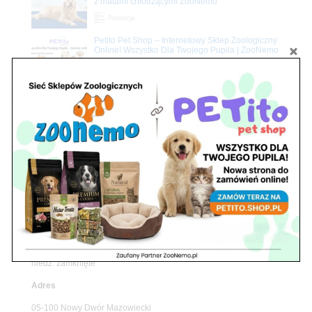
z matami chłodzącymi ZooNemo
Promocje
Petito Pet Shop – Internetowy Sklep Zoologiczny
Online! Wszystko Dla Twojego Pupila | ZooNemo
Z Życia Sklepu
Znajdź nas
Adres
05-120 Legionowo
ul. Piłsudskiego 31,
pawilon 134
tel./fax. 22 784 71 96
Godziny pracy
pon. – piąt. 10.00 – 19.00
sob. 10.00 – 15.00
niedz. zamknięte
Adres
05-100 Nowy Dwór Mazowiecki