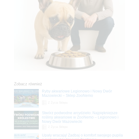
Zobacz również
Ryby akwariowe Legionowo i Nowy Dwór
Mazowiecki – Sklep ZooNemo
Z Życia Sklepu
Stwórz podwodne arcydzieło: Najpiękniejsze
rośliny akwariowe w ZooNemo – Legionowo i
Nowy Dwór Mazowiecki
Z Życia Sklepu
Upały wracają! Zadbaj o komfort swojego pupila