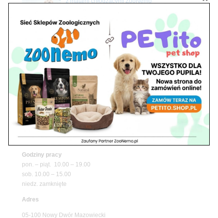
z matami chłodzącymi ZooNemo
Promocje
Petito Pet Shop – Internetowy Sklep Zoologiczny
Online! Wszystko Dla Twojego Pupila | ZooNemo
Z Życia Sklepu
Znajdź nas
Adres
05-120 Legionowo
ul. Piłsudskiego 31,
pawilon 134
tel./fax. 22 784 71 96
Godziny pracy
pon. – piąt. 10.00 – 19.00
sob. 10.00 – 15.00
niedz. zamknięte
Adres
05-100 Nowy Dwór Mazowiecki