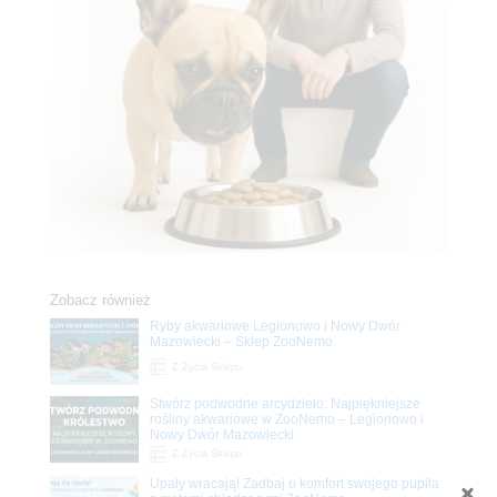
Zobacz również
Ryby akwariowe Legionowo i Nowy Dwór
Mazowiecki – Sklep ZooNemo
Z Życia Sklepu
Stwórz podwodne arcydzieło: Najpiękniejsze
rośliny akwariowe w ZooNemo – Legionowo i
Nowy Dwór Mazowiecki
Z Życia Sklepu
Upały wracają! Zadbaj o komfort swojego pupila