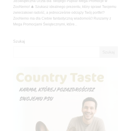
38Świąteczna Uczta dla Twojego Pupila! Mega Promocje w
ZooNemo! 🎄 Szukasz idealnego prezentu, który sprawi Twojemu
zwierzakowi radość, a jednocześnie odciąży Twój portfel?
ZooNemo ma dla Ciebie fantastyczną wiadomość! Ruszamy z
Mega Promocjami Świątecznymi, które...
Szukaj