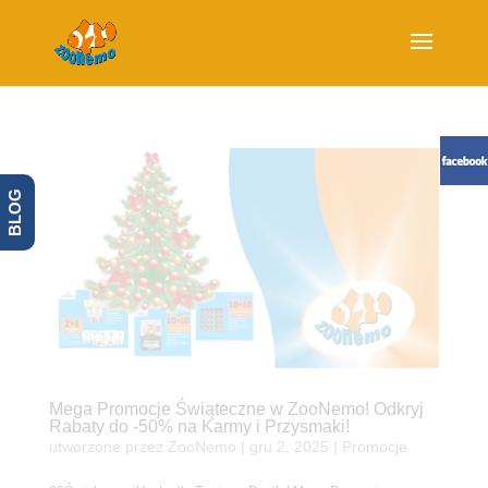
BLOG
Mega Promocje Świąteczne w ZooNemo! Odkryj
Rabaty do -50% na Karmy i Przysmaki!
utworzone przez
ZooNemo
|
gru 2, 2025
|
Promocje