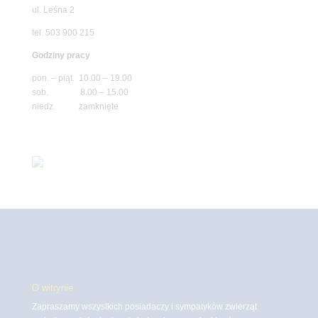
ul. Leśna 2
tel. 503 900 215
Godziny pracy
pon. – piąt. 10.00 – 19.00
sob. 8.00 – 15.00
niedz. zamknięte
O witrynie
Zapraszamy wszystkich posiadaczy i sympatyków zwierząt