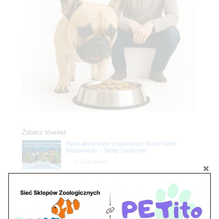
Zobacz również
Ryby akwariowe Legionowo i Nowy Dwór
Mazowiecki – Sklep ZooNemo
Z Życia Sklepu
Stwórz podwodne arcydzieło: Najpiękniejsze
rośliny akwariowe w ZooNemo – Legionowo i
Nowy Dwór Mazowiecki
Z Życia Sklepu
Upały wracają! Zadbaj o komfort swojego pupila