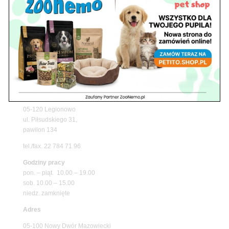
z matami chłodzącymi ZooNemo
Promocje
Petito Pet Shop – Internetowy Sklep Zoologiczny
Online! Wszystko Dla Twojego Pupila | ZooNemo
Z Życia Sklepu
Znajdź nas
Adres
05-120 Legionowo
ul. Piłsudskiego 31,
pawilon 134
tel./fax. 22 784 71 96
Godziny pracy
pon. – piąt. 10.00 – 19.00
sob. 10.00 – 15.00
niedz. zamknięte
Adres
05-100 Nowy Dwór Mazowiecki