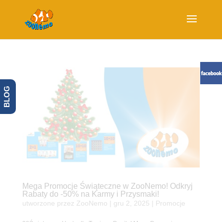
BLOG
Mega Promocje Świąteczne w ZooNemo! Odkryj
Rabaty do -50% na Karmy i Przysmaki!
utworzone przez
ZooNemo
|
gru 2, 2025
|
Promocje