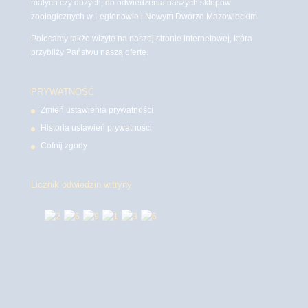
małych czy dużych, do odwiedzenia naszych sklepów
zoologicznych w Legionowie i Nowym Dworze Mazowieckim
Polecamy także wizytę na naszej stronie internetowej, która
przybliży Państwu naszą ofertę.
PRYWATNOŚĆ
Zmień ustawienia prywatności
Historia ustawień prywatności
Cofnij zgody
Licznik odwiedzin witryny