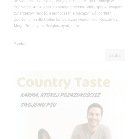
38Świąteczna Uczta dla Twojego Pupila! Mega Promocje w
ZooNemo! 🎄 Szukasz idealnego prezentu, który sprawi Twojemu
zwierzakowi radość, a jednocześnie odciąży Twój portfel?
ZooNemo ma dla Ciebie fantastyczną wiadomość! Ruszamy z
Mega Promocjami Świątecznymi, które...
Szukaj