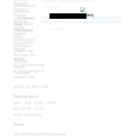
z matami chłodzącymi ZooNemo
Promocje
Petito Pet Shop – Internetowy Sklep Zoologiczny
Online! Wszystko Dla Twojego Pupila | ZooNemo
Z Życia Sklepu
Znajdź nas
Adres
05-120 Legionowo
ul. Piłsudskiego 31,
pawilon 134
tel./fax. 22 784 71 96
Godziny pracy
pon. – piąt. 10.00 – 19.00
sob. 10.00 – 15.00
niedz. zamknięte
Adres
05-100 Nowy Dwór Mazowiecki