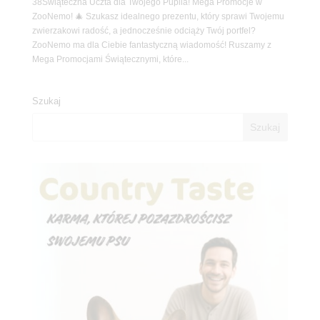
38Świąteczna Uczta dla Twojego Pupila! Mega Promocje w
ZooNemo! 🎄 Szukasz idealnego prezentu, który sprawi Twojemu
zwierzakowi radość, a jednocześnie odciąży Twój portfel?
ZooNemo ma dla Ciebie fantastyczną wiadomość! Ruszamy z
Mega Promocjami Świątecznymi, które...
Szukaj