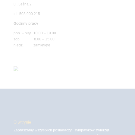
ul. Leśna 2
tel. 503 900 215
Godziny pracy
pon. – piąt. 10.00 – 19.00
sob. 8.00 – 15.00
niedz. zamknięte
O witrynie
Zapraszamy wszystkich posiadaczy i sympatyków zwierząt