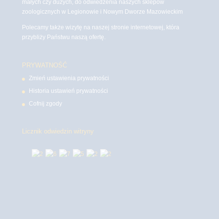
małych czy dużych, do odwiedzenia naszych sklepów
zoologicznych w Legionowie i Nowym Dworze Mazowieckim
Polecamy także wizytę na naszej stronie internetowej, która
przybliży Państwu naszą ofertę.
PRYWATNOŚĆ
Zmień ustawienia prywatności
Historia ustawień prywatności
Cofnij zgody
Licznik odwiedzin witryny