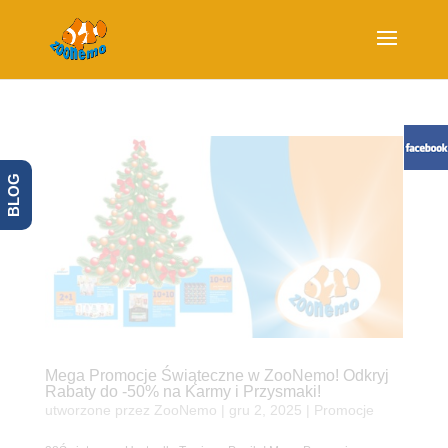
BLOG
Mega Promocje Świąteczne w ZooNemo! Odkryj
Rabaty do -50% na Karmy i Przysmaki!
utworzone przez
ZooNemo
|
gru 2, 2025
|
Promocje