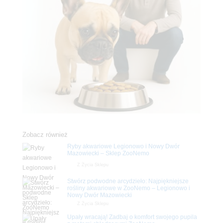
Zobacz również
Ryby akwariowe Legionowo i Nowy Dwór
Mazowiecki – Sklep ZooNemo
Z Życia Sklepu
Stwórz podwodne arcydzieło: Najpiękniejsze
rośliny akwariowe w ZooNemo – Legionowo i
Nowy Dwór Mazowiecki
Z Życia Sklepu
Upały wracają! Zadbaj o komfort swojego pupila