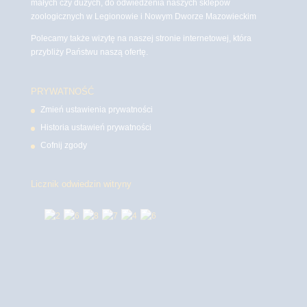
małych czy dużych, do odwiedzenia naszych sklepów
zoologicznych w Legionowie i Nowym Dworze Mazowieckim
Polecamy także wizytę na naszej stronie internetowej, która
przybliży Państwu naszą ofertę.
PRYWATNOŚĆ
Zmień ustawienia prywatności
Historia ustawień prywatności
Cofnij zgody
Licznik odwiedzin witryny