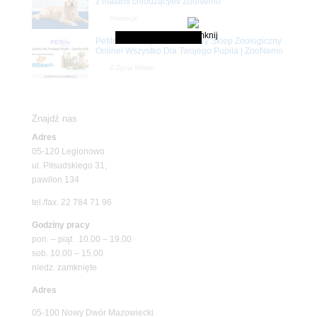
z matami chłodzącymi ZooNemo
Promocje
Petito Pet Shop – Internetowy Sklep Zoologiczny
Online! Wszystko Dla Twojego Pupila | ZooNemo
Z Życia Sklepu
Znajdź nas
Adres
05-120 Legionowo
ul. Piłsudskiego 31,
pawilon 134
tel./fax. 22 784 71 96
Godziny pracy
pon. – piąt. 10.00 – 19.00
sob. 10.00 – 15.00
niedz. zamknięte
Adres
05-100 Nowy Dwór Mazowiecki