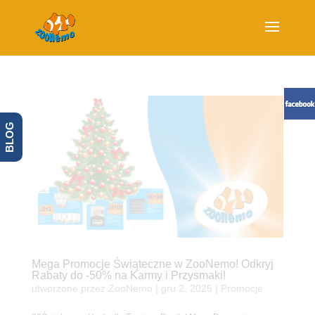
BLOG
Mega Promocje Świąteczne w ZooNemo! Odkryj
Rabaty do -50% na Karmy i Przysmaki!
utworzone przez
ZooNemo
|
gru 2, 2025
|
Promocje