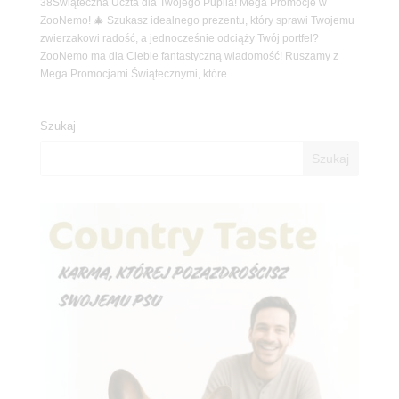
38Świąteczna Uczta dla Twojego Pupila! Mega Promocje w
ZooNemo! 🎄 Szukasz idealnego prezentu, który sprawi Twojemu
zwierzakowi radość, a jednocześnie odciąży Twój portfel?
ZooNemo ma dla Ciebie fantastyczną wiadomość! Ruszamy z
Mega Promocjami Świątecznymi, które...
Szukaj