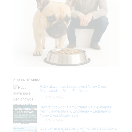
Zobacz również
Ryby akwariowe Legionowo i Nowy Dwór
Mazowiecki – Sklep ZooNemo
Z Życia Sklepu
Stwórz podwodne arcydzieło: Najpiękniejsze
rośliny akwariowe w ZooNemo – Legionowo i
Nowy Dwór Mazowiecki
Z Życia Sklepu
Upały wracają! Zadbaj o komfort swojego pupila