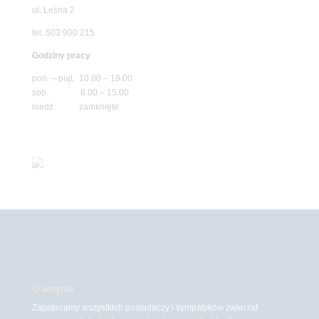
ul. Leśna 2
tel. 503 900 215
Godziny pracy
pon. – piąt. 10.00 – 19.00
sob. 8.00 – 15.00
niedz. zamknięte
O witrynie
Zapraszamy wszystkich posiadaczy i sympatyków zwierząt