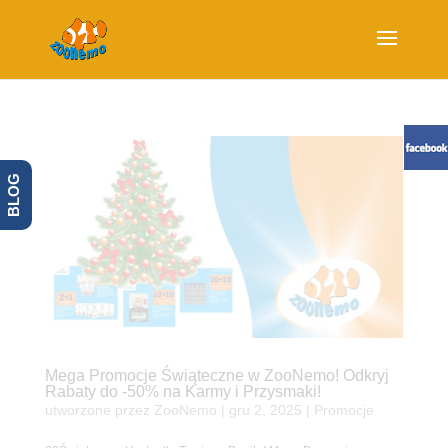
BLOG
Mega Promocje Świąteczne w ZooNemo! Odkryj
Rabaty do -50% na Karmy i Przysmaki!
utworzone przez
ZooNemo
|
gru 2, 2025
|
Promocje