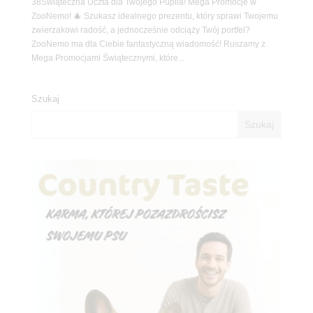
38Świąteczna Uczta dla Twojego Pupila! Mega Promocje w
ZooNemo! 🎄 Szukasz idealnego prezentu, który sprawi Twojemu
zwierzakowi radość, a jednocześnie odciąży Twój portfel?
ZooNemo ma dla Ciebie fantastyczną wiadomość! Ruszamy z
Mega Promocjami Świątecznymi, które...
Szukaj