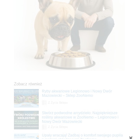
Zobacz również
Ryby akwariowe Legionowo i Nowy Dwór
Mazowiecki – Sklep ZooNemo
Z Życia Sklepu
Stwórz podwodne arcydzieło: Najpiękniejsze
rośliny akwariowe w ZooNemo – Legionowo i
Nowy Dwór Mazowiecki
Z Życia Sklepu
Upały wracają! Zadbaj o komfort swojego pupila