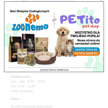
z matami chłodzącymi ZooNemo
Promocje
Petito Pet Shop – Internetowy Sklep Zoologiczny
Online! Wszystko Dla Twojego Pupila | ZooNemo
Z Życia Sklepu
Znajdź nas
Adres
05-120 Legionowo
ul. Piłsudskiego 31,
pawilon 134
tel./fax. 22 784 71 96
Godziny pracy
pon. – piąt. 10.00 – 19.00
sob. 10.00 – 15.00
niedz. zamknięte
Adres
05-100 Nowy Dwór Mazowiecki