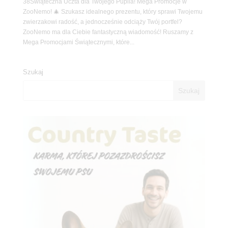
38Świąteczna Uczta dla Twojego Pupila! Mega Promocje w
ZooNemo! 🎄 Szukasz idealnego prezentu, który sprawi Twojemu
zwierzakowi radość, a jednocześnie odciąży Twój portfel?
ZooNemo ma dla Ciebie fantastyczną wiadomość! Ruszamy z
Mega Promocjami Świątecznymi, które...
Szukaj