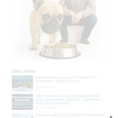
Zobacz również
Ryby akwariowe Legionowo i Nowy Dwór
Mazowiecki – Sklep ZooNemo
Z Życia Sklepu
Stwórz podwodne arcydzieło: Najpiękniejsze
rośliny akwariowe w ZooNemo – Legionowo i
Nowy Dwór Mazowiecki
Z Życia Sklepu
Upały wracają! Zadbaj o komfort swojego pupila