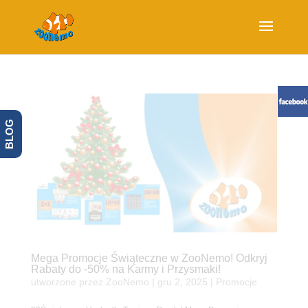
BLOG
Mega Promocje Świąteczne w ZooNemo! Odkryj
Rabaty do -50% na Karmy i Przysmaki!
utworzone przez
ZooNemo
|
gru 2, 2025
|
Promocje