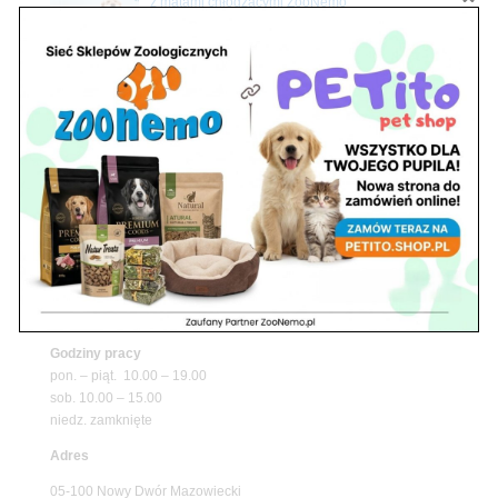
z matami chłodzącymi ZooNemo
Promocje
Petito Pet Shop – Internetowy Sklep Zoologiczny
Online! Wszystko Dla Twojego Pupila | ZooNemo
Z Życia Sklepu
Znajdź nas
Adres
05-120 Legionowo
ul. Piłsudskiego 31,
pawilon 134
tel./fax. 22 784 71 96
Godziny pracy
pon. – piąt. 10.00 – 19.00
sob. 10.00 – 15.00
niedz. zamknięte
Adres
05-100 Nowy Dwór Mazowiecki