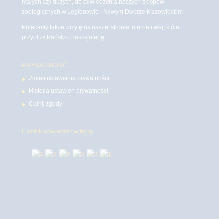
małych czy dużych, do odwiedzenia naszych sklepów
zoologicznych w Legionowie i Nowym Dworze Mazowieckim
Polecamy także wizytę na naszej stronie internetowej, która
przybliży Państwu naszą ofertę.
PRYWATNOŚĆ
Zmień ustawienia prywatności
Historia ustawień prywatności
Cofnij zgody
Licznik odwiedzin witryny