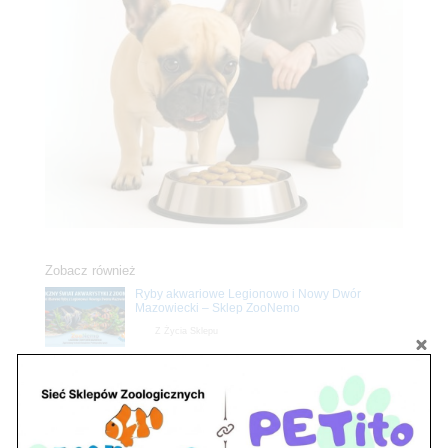
Zobacz również
Ryby akwariowe Legionowo i Nowy Dwór
Mazowiecki – Sklep ZooNemo
Z Życia Sklepu
Stwórz podwodne arcydzieło: Najpiękniejsze
rośliny akwariowe w ZooNemo – Legionowo i
Nowy Dwór Mazowiecki
Z Życia Sklepu
Upały wracają! Zadbaj o komfort swojego pupila