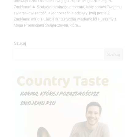
38Świąteczna Uczta dla Twojego Pupila! Mega Promocje w
ZooNemo! 🎄 Szukasz idealnego prezentu, który sprawi Twojemu
zwierzakowi radość, a jednocześnie odciąży Twój portfel?
ZooNemo ma dla Ciebie fantastyczną wiadomość! Ruszamy z
Mega Promocjami Świątecznymi, które...
Szukaj