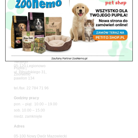
z matami chłodzącymi ZooNemo
Promocje
Petito Pet Shop – Internetowy Sklep Zoologiczny
Online! Wszystko Dla Twojego Pupila | ZooNemo
Z Życia Sklepu
Znajdź nas
Adres
05-120 Legionowo
ul. Piłsudskiego 31,
pawilon 134
tel./fax. 22 784 71 96
Godziny pracy
pon. – piąt. 10.00 – 19.00
sob. 10.00 – 15.00
niedz. zamknięte
Adres
05-100 Nowy Dwór Mazowiecki