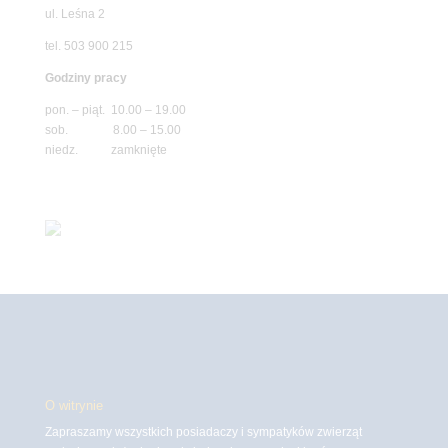
ul. Leśna 2
tel. 503 900 215
Godziny pracy
pon. – piąt. 10.00 – 19.00
sob. 8.00 – 15.00
niedz. zamknięte
O witrynie
Zapraszamy wszystkich posiadaczy i sympatyków zwierząt