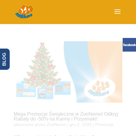
BLOG
Mega Promocje Świąteczne w ZooNemo! Odkryj
Rabaty do -50% na Karmy i Przysmaki!
utworzone przez
ZooNemo
|
gru 2, 2025
|
Promocje