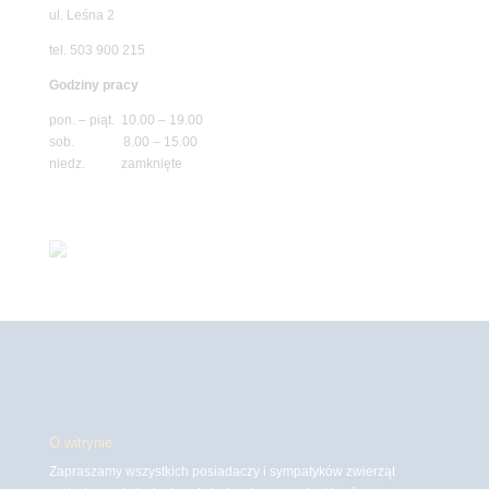
ul. Leśna 2
tel. 503 900 215
Godziny pracy
pon. – piąt. 10.00 – 19.00
sob. 8.00 – 15.00
niedz. zamknięte
O witrynie
Zapraszamy wszystkich posiadaczy i sympatyków zwierząt