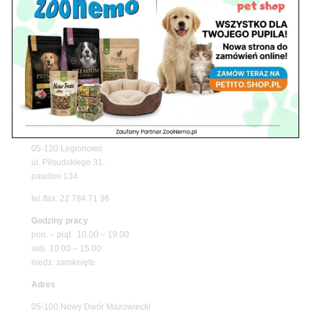
z matami chłodzącymi ZooNemo
Promocje
Petito Pet Shop – Internetowy Sklep Zoologiczny
Online! Wszystko Dla Twojego Pupila | ZooNemo
Z Życia Sklepu
Znajdź nas
Adres
05-120 Legionowo
ul. Piłsudskiego 31,
pawilon 134
tel./fax. 22 784 71 96
Godziny pracy
pon. – piąt. 10.00 – 19.00
sob. 10.00 – 15.00
niedz. zamknięte
Adres
05-100 Nowy Dwór Mazowiecki