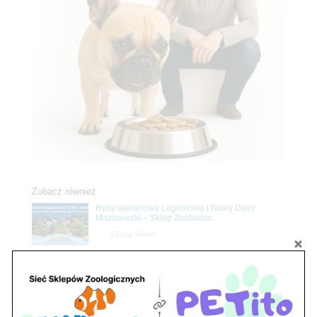
Zobacz również
Ryby akwariowe Legionowo i Nowy Dwór
Mazowiecki – Sklep ZooNemo
Z Życia Sklepu
Stwórz podwodne arcydzieło: Najpiękniejsze
rośliny akwariowe w ZooNemo – Legionowo i
Nowy Dwór Mazowiecki
Z Życia Sklepu
Upały wracają! Zadbaj o komfort swojego pupila