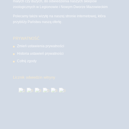
małych czy dużych, do odwiedzenia naszych sklepów
zoologicznych w Legionowie i Nowym Dworze Mazowieckim
Polecamy także wizytę na naszej stronie internetowej, która
przybliży Państwu naszą ofertę.
PRYWATNOŚĆ
Zmień ustawienia prywatności
Historia ustawień prywatności
Cofnij zgody
Licznik odwiedzin witryny