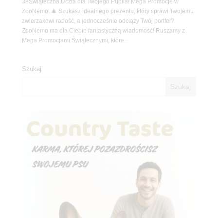
38Świąteczna Uczta dla Twojego Pupila! Mega Promocje w
ZooNemo! 🎄 Szukasz idealnego prezentu, który sprawi Twojemu
zwierzakowi radość, a jednocześnie odciąży Twój portfel?
ZooNemo ma dla Ciebie fantastyczną wiadomość! Ruszamy z
Mega Promocjami Świątecznymi, które...
Szukaj