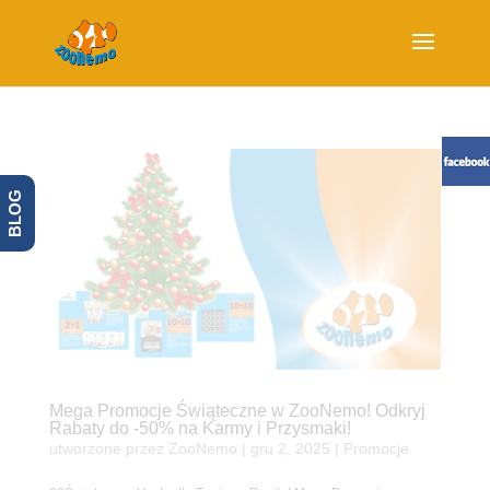
BLOG
Mega Promocje Świąteczne w ZooNemo! Odkryj
Rabaty do -50% na Karmy i Przysmaki!
utworzone przez
ZooNemo
|
gru 2, 2025
|
Promocje