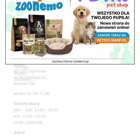
Upały wracają! Zadbaj o komfort swojego pupila
z matami chłodzącymi ZooNemo
Promocje
Petito Pet Shop – Internetowy Sklep Zoologiczny
Online! Wszystko Dla Twojego Pupila | ZooNemo
Z Życia Sklepu
Znajdź nas
Adres
05-120 Legionowo
ul. Piłsudskiego 31,
pawilon 134
tel./fax. 22 784 71 96
Godziny pracy
pon. – piąt. 10.00 – 19.00
sob. 10.00 – 15.00
niedz. zamknięte
Adres