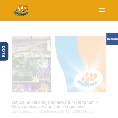
BLOG
Naturalne dekoracje do akwarium i terrarium –
Nowa dostawa w ZooNemo Legionowo!
utworzone przez
ZooNemo
|
lut 13, 2026
|
Usługi