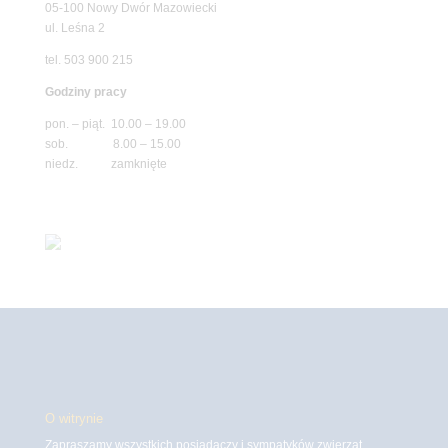
05-100 Nowy Dwór Mazowiecki
ul. Leśna 2
tel. 503 900 215
Godziny pracy
pon. – piąt. 10.00 – 19.00
sob. 8.00 – 15.00
niedz. zamknięte
O witrynie
Zapraszamy wszystkich posiadaczy i sympatyków zwierząt