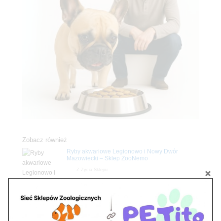
Zobacz również
Ryby akwariowe Legionowo i Nowy Dwór
Mazowiecki – Sklep ZooNemo
Z Życia Sklepu
Stwórz podwodne arcydzieło: Najpiękniejsze
rośliny akwariowe w ZooNemo – Legionowo i
Nowy Dwór Mazowiecki
Z Życia Sklepu