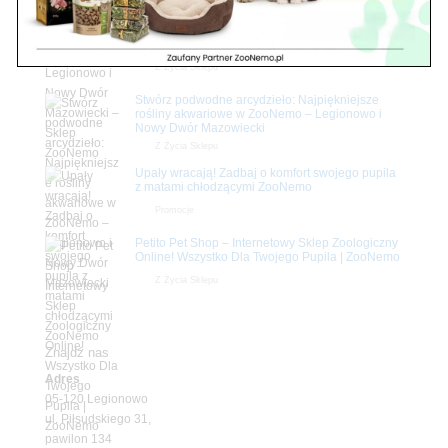
Zobacz również
Ryby akwariowe Legionowo i Nowy Dwór
Mazowiecki – Sklep ZooNemo
Z Życia Sklepu
Stwórz podwodne arcydzieło: Najpiękniejsze
rośliny akwariowe w ZooNemo – Legionowo i
Nowy Dwór Mazowiecki
Z Życia Sklepu
Upały wracają! Zadbaj o komfort swojego pupila
z matami chłodzącymi ZooNemo
Promocje
Petito Pet Shop – Internetowy Sklep Zoologiczny
Online! Wszystko Dla Twojego Pupila | ZooNemo
Z Życia Sklepu
Znajdź nas
Adres
05-120 Legionowo
ul. Piłsudskiego 31,
pawilon 134