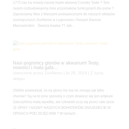
177Czas na rozwój naszej marki własnej Country Taste ? Tym
razem rozbudowujemy linie przysmaków funkcyjnych dla psów ?
Zapraszamy Was z Waszymi podopiecznymi do naszych sklepów
zoologicznych ZooNemo w Legionowo i Nowym Dworze
Mazowieckim. Świeża trawka ?? Jak...
Nasi pogromcy glonów w akwarium! Testy,
nowości i mała gafa…
utworzone przez
ZooNemo
|
lis 28, 2019
|
Z życia
sklepu
256Kto powiedział, że na glony nie ma nic innego jak tylko
chemia? Są na to inne sposoby o czym dowiesz się tym artykule.
Zaliczyliśmy małą wpadkę, ale człowiek uczy się przez całe życie
😉 OPISY I NAZWY NASZYCH BOHATERÓW ZNAJDZIECIE W
OPISACH POD ZDJĘCIAMI ? W ramach...