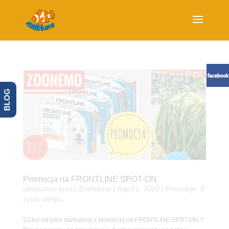
BLOG
Promocja na FRONTLINE SPOT-ON
utworzone przez
ZooNemo
|
maj 21, 2020
|
Promocje
,
Z
życia sklepu
53Już od jutra startujemy z promocją na FRONTLINE SPOT-ON ?