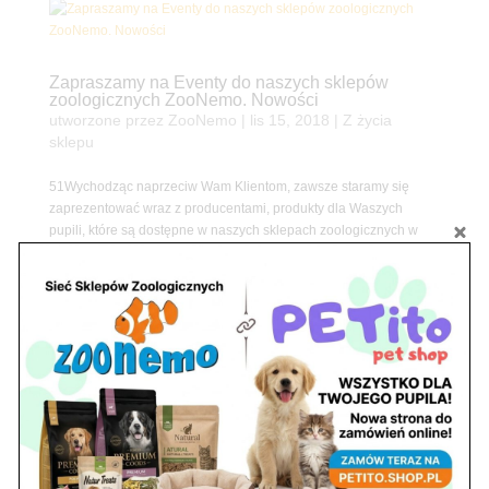
Zapraszamy na Eventy do naszych sklepów
zoologicznych ZooNemo. Nowości
utworzone przez
ZooNemo
|
lis 15, 2018
|
Z życia
sklepu
51Wychodząc naprzeciw Wam Klientom, zawsze staramy się
zaprezentować wraz z producentami, produkty dla Waszych
pupili, które są dostępne w naszych sklepach zoologicznych w
Legionowie i Nowym Dworze Mazowieckim. Dlatego
zapraszamy Was na wydarzenia w naszych...
Szukaj